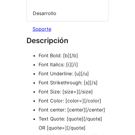
Desarrollo
Soporte
Descripción
Font Bold: [b][/b]
Font Italics: [i][/i]
Font Underline: [u][/u]
Font Strikethrough: [s][/s]
Font Size: [size=][/size]
Font Color: [color=][/color]
Font center: [center][/center]
Text Quote: [quote][/quote]
OR [quote=][/quote]