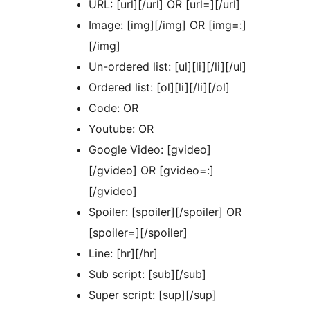
URL: [url][/url] OR [url=][/url]
Image: [img][/img] OR [img=:]
[/img]
Un-ordered list: [ul][li][/li][/ul]
Ordered list: [ol][li][/li][/ol]
Code: OR
Youtube:
OR
Google Video: [gvideo]
[/gvideo] OR [gvideo=:]
[/gvideo]
Spoiler: [spoiler][/spoiler] OR
[spoiler=][/spoiler]
Line: [hr][/hr]
Sub script: [sub][/sub]
Super script: [sup][/sup]