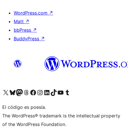
WordPress.com
↗
Matt
↗
bbPress
↗
BuddyPress
↗
Visit our X (formerly Twitter) account
Visit our Bluesky account
Visit our Mastodon account
Visit our Threads account
Visit our Facebook page
Visit our Instagram account
Visit our LinkedIn account
Visit our TikTok account
Visit our YouTube channel
Visit our Tumblr account
El código es poesía.
The WordPress® trademark is the intellectual property
of the WordPress Foundation.