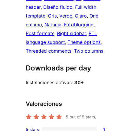
header
, 
Diseño fluido
, 
Full width
template
, 
Gris
, 
Verde
, 
Claro
, 
One
column
, 
Naranja
, 
Fotoblogging
, 
Post formats
, 
Right sidebar
, 
RTL
language support
, 
Theme options
, 
Threaded comments
, 
Two columns
Downloads per day
Instalaciones activas:
30+
Valoraciones
5
out of 5 stars.
5 stars
1