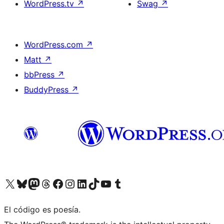
WordPress.tv
↗
Swag
↗
WordPress.com
↗
Matt
↗
bbPress
↗
BuddyPress
↗
Visit our X (formerly Twitter) account
Visit our Bluesky account
Visit our Mastodon account
Visit our Threads account
Visit our Facebook page
Visit our Instagram account
Visit our LinkedIn account
Visit our TikTok account
Visit our YouTube channel
Visit our Tumblr account
El código es poesía.