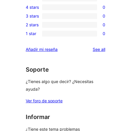
1
4 stars
0
5-
0
3 stars
0
star
4-
0
review
2 stars
0
star
3-
0
reviews
1 star
0
star
2-
0
reviews
star
1-
reviews
Añadir mi reseña
See all
reviews
star
reviews
Soporte
¿Tienes algo que decir? ¿Necesitas
ayuda?
Ver foro de soporte
Informar
¿Tiene este tema problemas