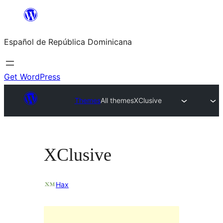
Saltar
al
Español de República Dominicana
contenido
Get WordPress
Themes
All themes
XClusive
XClusive
Hax