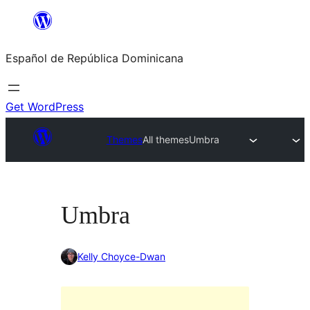
Saltar
al
Español de República Dominicana
contenido
Get WordPress
Themes
All themes
Umbra
Umbra
Kelly Choyce-Dwan