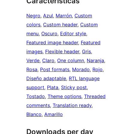
Características
Negro
, 
Azul
, 
Marrón
, 
Custom
colors
, 
Custom header
, 
Custom
menu
, 
Oscuro
, 
Editor style
, 
Featured image header
, 
Featured
images
, 
Flexible header
, 
Gris
, 
Verde
, 
Claro
, 
One column
, 
Naranja
, 
Rosa
, 
Post formats
, 
Morado
, 
Rojo
, 
Diseño adaptable
, 
RTL language
support
, 
Plata
, 
Sticky post
, 
Tostado
, 
Theme options
, 
Threaded
comments
, 
Translation ready
, 
Blanco
, 
Amarillo
Downloads per day