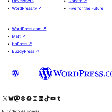
Developers
Donate
↗
WordPress.tv
↗
Five for the Future
WordPress.com
↗
Matt
↗
bbPress
↗
BuddyPress
↗
Visit our X (formerly Twitter) account
Visit our Bluesky account
Visit our Mastodon account
Visit our Threads account
Visit our Facebook page
Visit our Instagram account
Visit our LinkedIn account
Visit our TikTok account
Visit our YouTube channel
Visit our Tumblr account
El código es poesía.