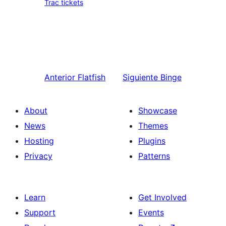
Trac tickets
Anterior
Flatfish
Siguiente
Binge
About
Showcase
News
Themes
Hosting
Plugins
Privacy
Patterns
Learn
Get Involved
Support
Events