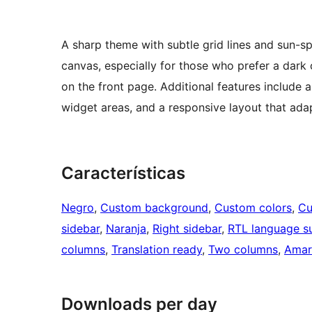
A sharp theme with subtle grid lines and sun-s
canvas, especially for those who prefer a dark
on the front page. Additional features includ
widget areas, and a responsive layout that adap
Características
Negro
, 
Custom background
, 
Custom colors
, 
Cu
sidebar
, 
Naranja
, 
Right sidebar
, 
RTL language s
columns
, 
Translation ready
, 
Two columns
, 
Amari
Downloads per day