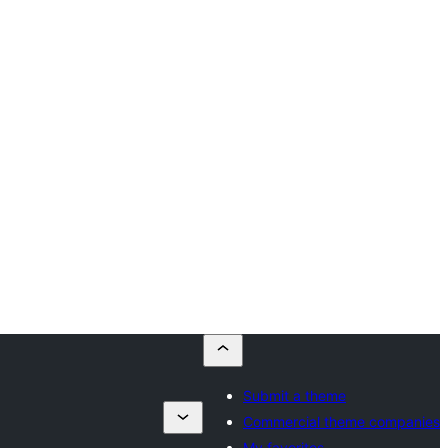
Submit a theme
Commercial theme companies
My favorites