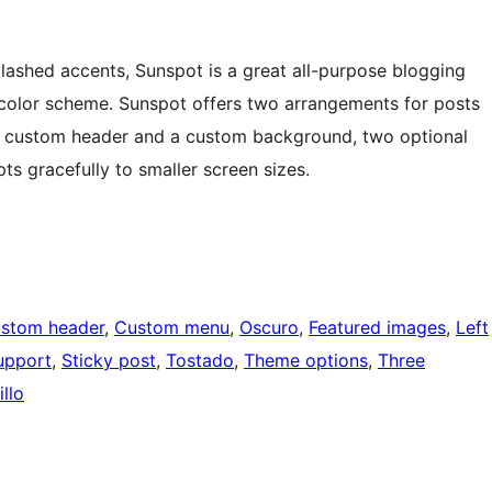
plashed accents, Sunspot is a great all-purpose blogging
 color scheme. Sunspot offers two arrangements for posts
e a custom header and a custom background, two optional
ts gracefully to smaller screen sizes.
stom header
, 
Custom menu
, 
Oscuro
, 
Featured images
, 
Left
upport
, 
Sticky post
, 
Tostado
, 
Theme options
, 
Three
llo