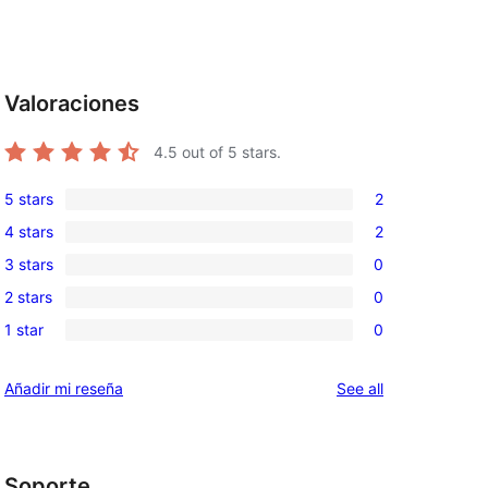
Valoraciones
4.5
out of 5 stars.
5 stars
2
2
4 stars
2
5-
2
3 stars
0
star
4-
0
reviews
2 stars
0
star
3-
0
reviews
1 star
0
star
2-
0
reviews
star
1-
reviews
Añadir mi reseña
See all
reviews
star
reviews
Soporte