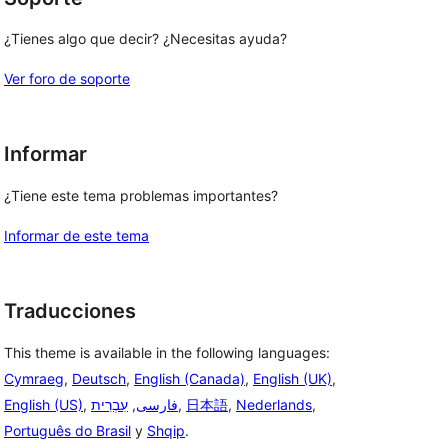
¿Tienes algo que decir? ¿Necesitas ayuda?
Ver foro de soporte
Informar
¿Tiene este tema problemas importantes?
Informar de este tema
Traducciones
This theme is available in the following languages:
Cymraeg
,
Deutsch
,
English (Canada)
,
English (UK)
,
English (US)
,
עִבְרִית
,
فارسی
,
日本語
,
Nederlands
,
Português do Brasil
y
Shqip
.