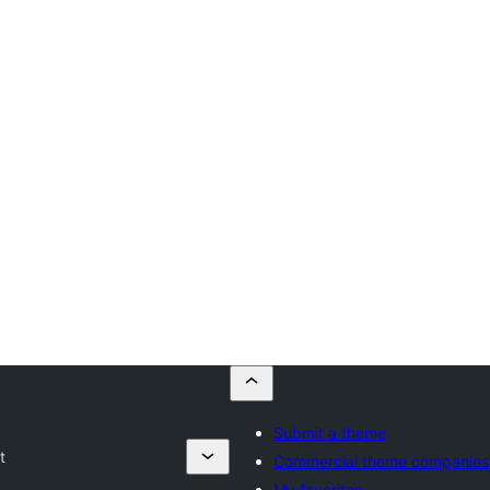
Submit a theme
t
Commercial theme companies
My favorites