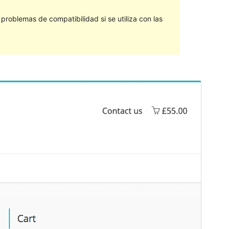
roblemas de compatibilidad si se utiliza con las
Vista previa
Descargar
Versión
1.37
Last updated
19 de febrero de 2019
Active installations
50+
WordPress version
4.5
Theme homepage