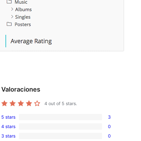
Valoraciones
4
out of 5 stars.
5 stars
3
3
4 stars
0
5-
0
, 
3 stars
0
star
4-
0