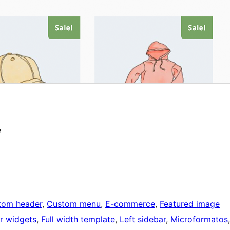
e
tom header
, 
Custom menu
, 
E-commerce
, 
Featured image
r widgets
, 
Full width template
, 
Left sidebar
, 
Microformatos