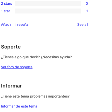
reviews
2 stars
0
star
3-
0
reviews
1 star
1
star
2-
1
reviews
star
1-
reviews
Añadir mi reseña
See all
reviews
star
review
Soporte
¿Tienes algo que decir? ¿Necesitas ayuda?
Ver foro de soporte
Informar
¿Tiene este tema problemas importantes?
Informar de este tema