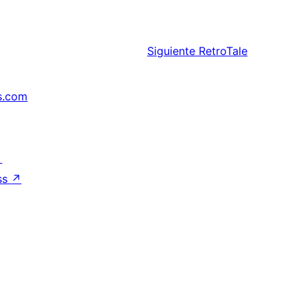
Siguiente
RetroTale
s.com
↗
ss
↗