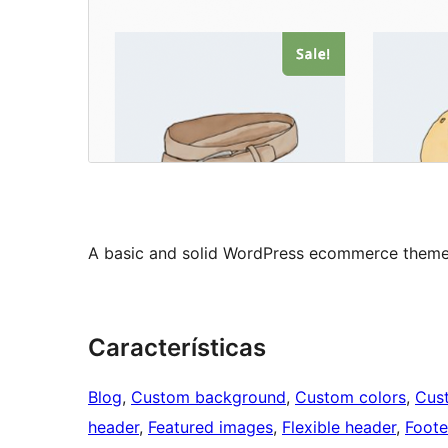
A basic and solid WordPress ecommerce them
Características
Blog
, 
Custom background
, 
Custom colors
, 
Cus
header
, 
Featured images
, 
Flexible header
, 
Foote