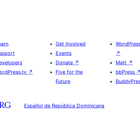
earn
Get Involved
WordPres
upport
Events
↗
evelopers
Donate
↗
Matt
↗
ordPress.tv
↗
Five for the
bbPress
Future
BuddyPre
Español de República Dominicana