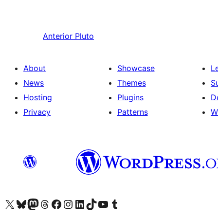
Anterior
Pluto
About
Showcase
L
News
Themes
S
Hosting
Plugins
D
Privacy
Patterns
W
Visit our X (formerly Twitter) account
Visit our Bluesky account
Visit our Mastodon account
Visit our Threads account
Visit our Facebook page
Visit our Instagram account
Visit our LinkedIn account
Visit our TikTok account
Visit our YouTube channel
Visit our Tumblr account