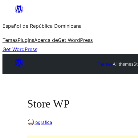
Saltar
al
Español de República Dominicana
contenido
Temas
Plugins
Acerca de
Get WordPress
Get WordPress
Themes
All themes
S
Store WP
iografica