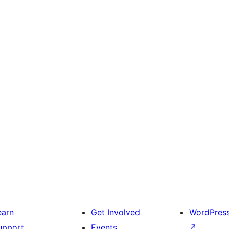
earn
Get Involved
WordPres
upport
Events
↗