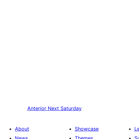
Anterior
Next Saturday
About
Showcase
L
News
Themes
S