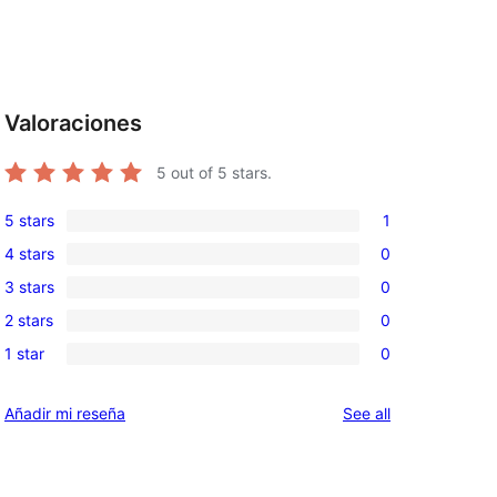
Valoraciones
5
out of 5 stars.
5 stars
1
1
4 stars
0
5-
0
3 stars
0
star
4-
0
review
2 stars
0
star
3-
0
reviews
1 star
0
star
2-
0
reviews
star
1-
reviews
Añadir mi reseña
See all
reviews
star
reviews