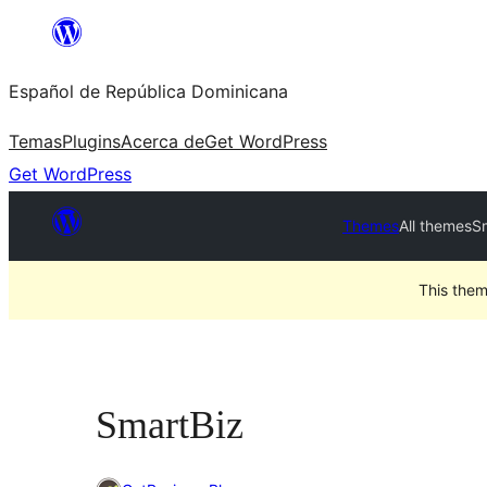
Saltar
al
Español de República Dominicana
contenido
Temas
Plugins
Acerca de
Get WordPress
Get WordPress
Themes
All themes
S
This them
SmartBiz