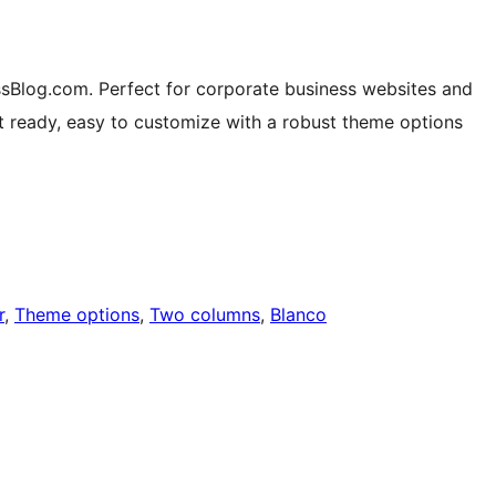
sBlog.com. Perfect for corporate business websites and
t ready, easy to customize with a robust theme options
r
, 
Theme options
, 
Two columns
, 
Blanco