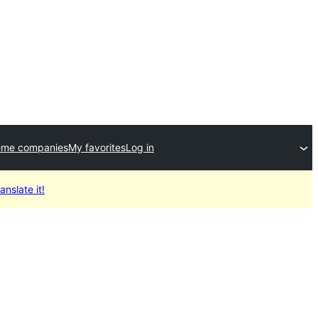
eme companies
My favorites
Log in
anslate it!