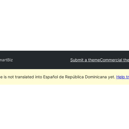
martBiz
Submit a theme
Commercial th
e is not translated into Español de República Dominicana yet.
Help tr