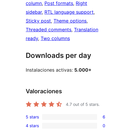
column
, 
Post formats
, 
Right
sidebar
, 
RTL language support
, 
Sticky post
, 
Theme options
, 
Threaded comments
, 
Translation
ready
, 
Two columns
Downloads per day
Instalaciones activas:
5.000+
Valoraciones
4.7
out of 5 stars.
5 stars
6
6
4 stars
0
5-
0