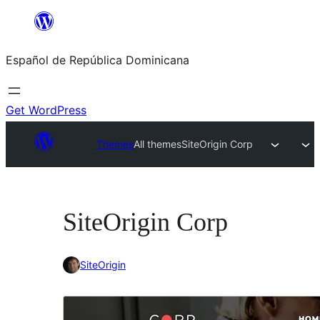
Saltar
al
Español de República Dominicana
contenido
Get WordPress
Themes
All themes
SiteOrigin Corp
SiteOrigin Corp
SiteOrigin