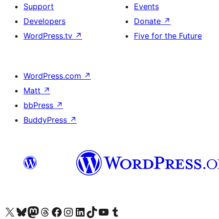
Support
Events
Developers
Donate
↗
WordPress.tv
↗
Five for the Future
WordPress.com
↗
Matt
↗
bbPress
↗
BuddyPress
↗
Visit our X (formerly Twitter) account
Visit our Bluesky account
Visit our Mastodon account
Visit our Threads account
Visit our Facebook page
Visit our Instagram account
Visit our LinkedIn account
Visit our TikTok account
Visit our YouTube channel
Visit our Tumblr account