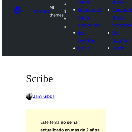
theme
theme
c
All
Commercial
Commerci
Themes
ri
themes
theme
theme
b
companies
companie
e
My
My
favorites
favorites
Log in
Log in
Scribe
Jami Gibbs
Este tema
no se ha
actualizado en más de 2 años
.