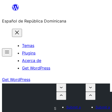
Saltar
al
Español de República Dominicana
contenido
Temas
Plugins
Acerca de
Get WordPress
Get WordPress
Submit a
Submit a
S