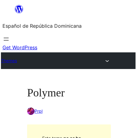
Saltar
al
Español de República Dominicana
contenido
Get WordPress
Themes
Polymer
Prpl