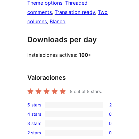
Theme options
, 
Threaded
comments
, 
Translation ready
, 
Two
columns
, 
Blanco
Downloads per day
Instalaciones activas:
100+
Valoraciones
5
out of 5 stars.
5 stars
2
2
4 stars
0
5-
0
3 stars
0
star
4-
0
reviews
2 stars
0
star
3-
0