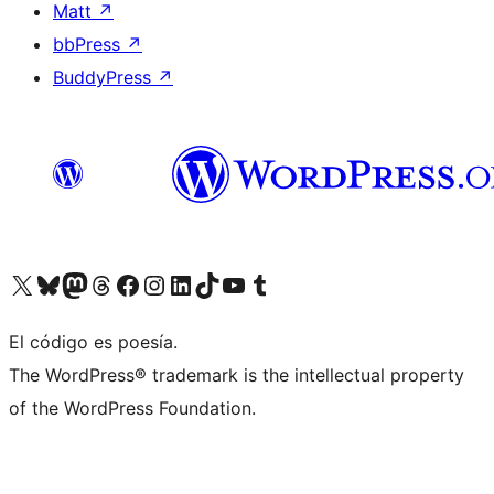
Matt
↗
bbPress
↗
BuddyPress
↗
Visit our X (formerly Twitter) account
Visit our Bluesky account
Visit our Mastodon account
Visit our Threads account
Visit our Facebook page
Visit our Instagram account
Visit our LinkedIn account
Visit our TikTok account
Visit our YouTube channel
Visit our Tumblr account
El código es poesía.
The WordPress® trademark is the intellectual property
of the WordPress Foundation.