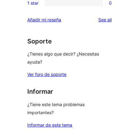
reviews
1 star
0
star
2-
0
reviews
star
1-
reviews
Añadir mi reseña
See all
reviews
star
reviews
Soporte
¿Tienes algo que decir? ¿Necesitas
ayuda?
Ver foro de soporte
Informar
¿Tiene este tema problemas
importantes?
Informar de este tema