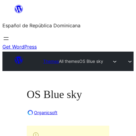
Saltar
al
Español de República Dominicana
contenido
Get WordPress
Themes
All themes
OS Blue sky
OS Blue sky
Organicsoft