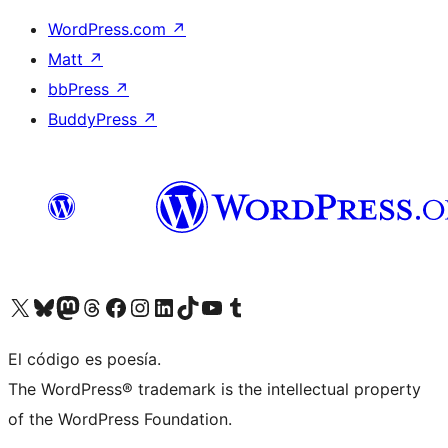
WordPress.com
↗
Matt
↗
bbPress
↗
BuddyPress
↗
Visit our X (formerly Twitter) account
Visit our Bluesky account
Visit our Mastodon account
Visit our Threads account
Visit our Facebook page
Visit our Instagram account
Visit our LinkedIn account
Visit our TikTok account
Visit our YouTube channel
Visit our Tumblr account
El código es poesía.
The WordPress® trademark is the intellectual property
of the WordPress Foundation.