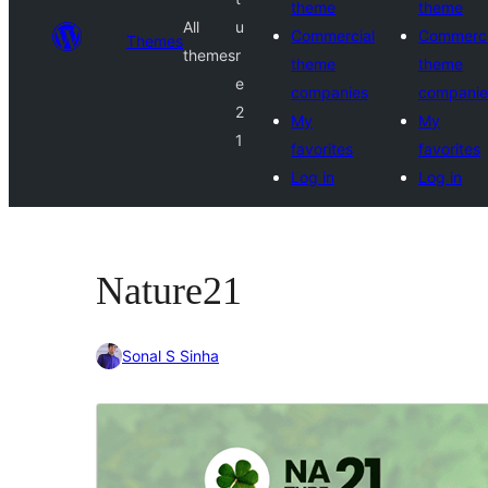
theme
theme
All
u
Commercial
Commerci
Themes
themes
r
theme
theme
e
companies
companie
2
My
My
1
favorites
favorites
Log in
Log in
Nature21
Sonal S Sinha