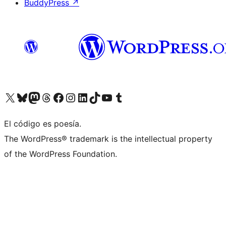
BuddyPress
↗
Visit our X (formerly Twitter) account
Visit our Bluesky account
Visit our Mastodon account
Visit our Threads account
Visit our Facebook page
Visit our Instagram account
Visit our LinkedIn account
Visit our TikTok account
Visit our YouTube channel
Visit our Tumblr account
El código es poesía.
The WordPress® trademark is the intellectual property
of the WordPress Foundation.