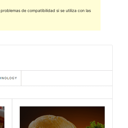
roblemas de compatibilidad si se utiliza con las
Vista previa
Descargar
Este es un tema hijo de
Blog Storm
.
Versión
1.1
Last updated
26 de abril de 2024
Active installations
40+
WordPress version
5.1
PHP version
5.6
Theme homepage