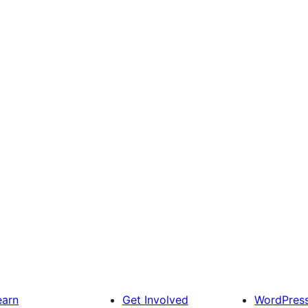
earn
Get Involved
WordPres