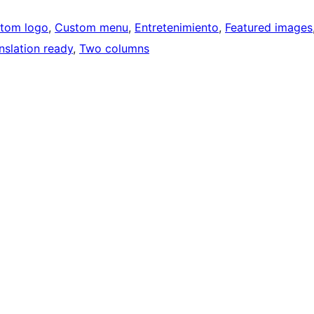
tom logo
, 
Custom menu
, 
Entretenimiento
, 
Featured images
nslation ready
, 
Two columns