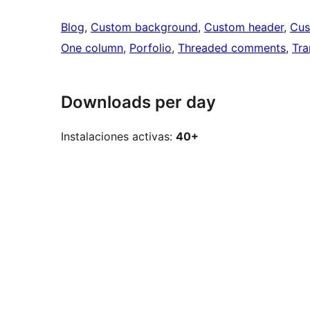
Blog
, 
Custom background
, 
Custom header
, 
Cus
One column
, 
Porfolio
, 
Threaded comments
, 
Tra
Downloads per day
Instalaciones activas:
40+