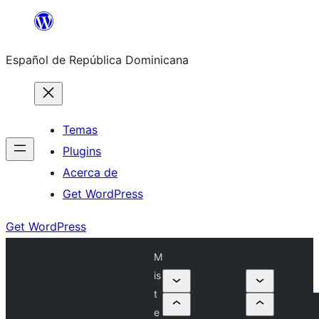
Saltar
al
Español de República Dominicana
contenido
Temas
Plugins
Acerca de
Get WordPress
Get WordPress
M
is
t
e