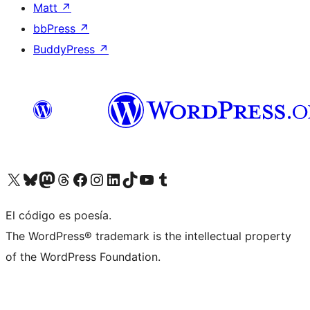
Matt
↗
bbPress
↗
BuddyPress
↗
Visit our X (formerly Twitter) account
Visit our Bluesky account
Visit our Mastodon account
Visit our Threads account
Visit our Facebook page
Visit our Instagram account
Visit our LinkedIn account
Visit our TikTok account
Visit our YouTube channel
Visit our Tumblr account
El código es poesía.
The WordPress® trademark is the intellectual property
of the WordPress Foundation.