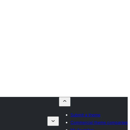
Submit a theme
Commercial theme companies
My favorites