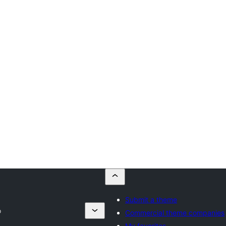
Submit a theme
o
Commercial theme companies
My favorites