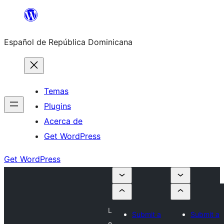
Saltar
al
Español de República Dominicana
contenido
Temas
Plugins
Acerca de
Get WordPress
Get WordPress
L
Submit a
Submit a
e