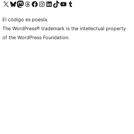
Visit our X (formerly Twitter) account
Visit our Bluesky account
Visit our Mastodon account
Visit our Threads account
Visit our Facebook page
Visit our Instagram account
Visit our LinkedIn account
Visit our TikTok account
Visit our YouTube channel
Visit our Tumblr account
El código es poesía.
The WordPress® trademark is the intellectual property
of the WordPress Foundation.