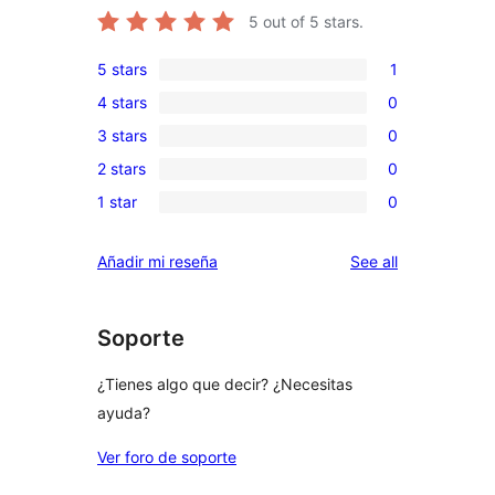
5
out of 5 stars.
5 stars
1
1
4 stars
0
5-
0
3 stars
0
star
4-
0
review
2 stars
0
star
3-
0
reviews
1 star
0
star
2-
0
reviews
star
1-
reviews
Añadir mi reseña
See all
reviews
star
reviews
Soporte
¿Tienes algo que decir? ¿Necesitas
ayuda?
Ver foro de soporte