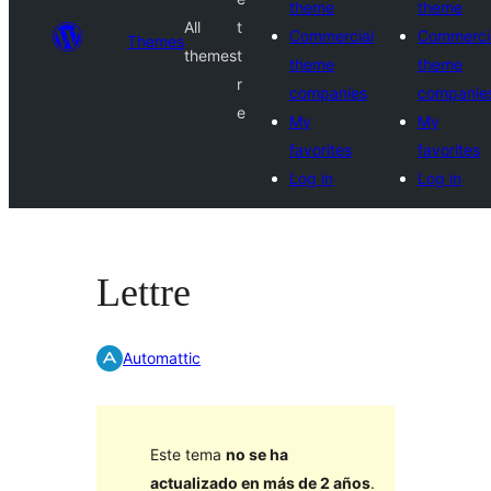
theme
theme
All
t
Commercial
Commerci
Themes
themes
t
theme
theme
r
companies
companie
e
My
My
favorites
favorites
Log in
Log in
Lettre
Automattic
Este tema
no se ha
actualizado en más de 2 años
.