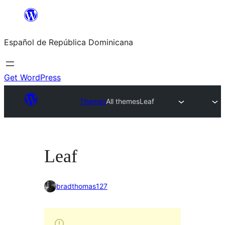
Saltar
al
Español de República Dominicana
contenido
Get WordPress
Themes
All themes
Leaf
Leaf
bradthomas127