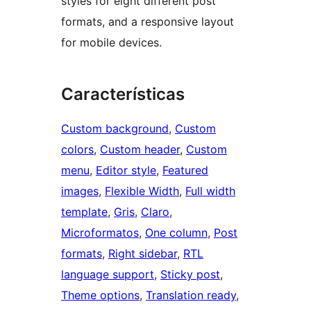
styles for eight different post
formats, and a responsive layout
for mobile devices.
Características
Custom background
, 
Custom
colors
, 
Custom header
, 
Custom
menu
, 
Editor style
, 
Featured
images
, 
Flexible Width
, 
Full width
template
, 
Gris
, 
Claro
, 
Microformatos
, 
One column
, 
Post
formats
, 
Right sidebar
, 
RTL
language support
, 
Sticky post
, 
Theme options
, 
Translation ready
, 