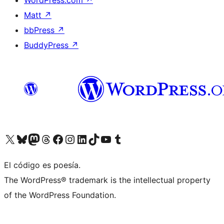
WordPress.com
↗
Matt
↗
bbPress
↗
BuddyPress
↗
Visit our X (formerly Twitter) account
Visit our Bluesky account
Visit our Mastodon account
Visit our Threads account
Visit our Facebook page
Visit our Instagram account
Visit our LinkedIn account
Visit our TikTok account
Visit our YouTube channel
Visit our Tumblr account
El código es poesía.
The WordPress® trademark is the intellectual property
of the WordPress Foundation.