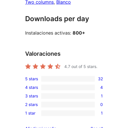
Two columns
, 
Blanco
Downloads per day
Instalaciones activas:
800+
Valoraciones
4.7
out of 5 stars.
5 stars
32
32
4 stars
4
5-
4
3 stars
1
star
4-
1
reviews
2 stars
0
star
3-
0
reviews
1 star
1
star
2-
1
review
star
1-