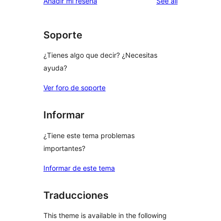
reviews
Añadir mi reseña
See all
reviews
star
review
Soporte
¿Tienes algo que decir? ¿Necesitas
ayuda?
Ver foro de soporte
Informar
¿Tiene este tema problemas
importantes?
Informar de este tema
Traducciones
This theme is available in the following