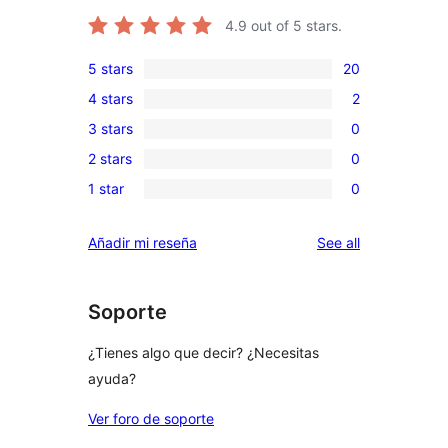
4.9
out of 5 stars.
5 stars
20
20
4 stars
2
5-
2
3 stars
0
star
4-
0
reviews
2 stars
0
star
3-
0
reviews
1 star
0
star
2-
0
reviews
star
1-
reviews
Añadir mi reseña
See all
reviews
star
reviews
Soporte
¿Tienes algo que decir? ¿Necesitas
ayuda?
Ver foro de soporte