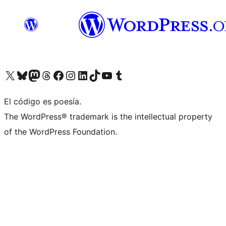
Visit our X (formerly Twitter) account
Visit our Bluesky account
Visit our Mastodon account
Visit our Threads account
Visit our Facebook page
Visit our Instagram account
Visit our LinkedIn account
Visit our TikTok account
Visit our YouTube channel
Visit our Tumblr account
El código es poesía.
The WordPress® trademark is the intellectual property
of the WordPress Foundation.