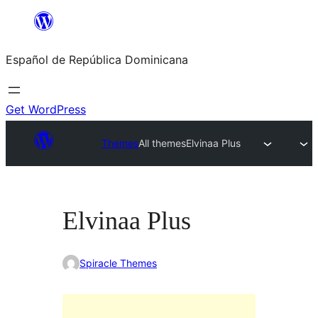
Saltar
al
Español de República Dominicana
contenido
Get WordPress
Themes
All themes
Elvinaa Plus
Elvinaa Plus
Spiracle Themes