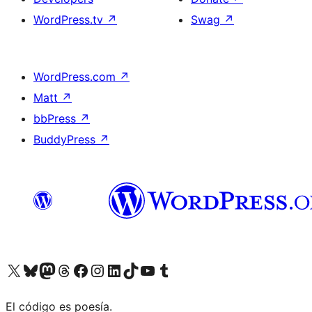
WordPress.tv
↗
Swag
↗
WordPress.com
↗
Matt
↗
bbPress
↗
BuddyPress
↗
Visit our X (formerly Twitter) account
Visit our Bluesky account
Visit our Mastodon account
Visit our Threads account
Visit our Facebook page
Visit our Instagram account
Visit our LinkedIn account
Visit our TikTok account
Visit our YouTube channel
Visit our Tumblr account
El código es poesía.