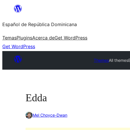
Saltar
al
Español de República Dominicana
contenido
Temas
Plugins
Acerca de
Get WordPress
Get WordPress
Themes
All themes
Edda
Mel Choyce-Dwan