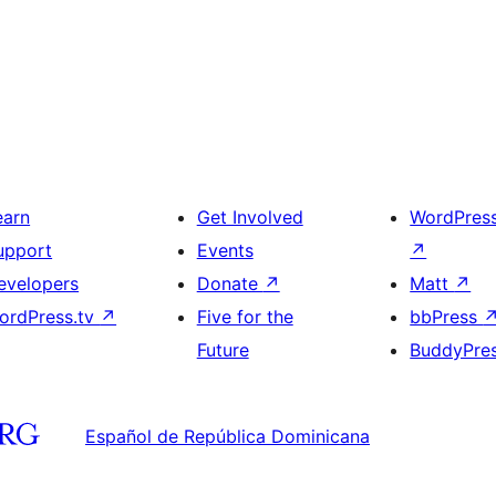
earn
Get Involved
WordPres
upport
Events
↗
evelopers
Donate
↗
Matt
↗
ordPress.tv
↗
Five for the
bbPress
Future
BuddyPre
Español de República Dominicana