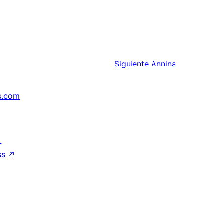
Siguiente
Annina
s.com
↗
ss
↗