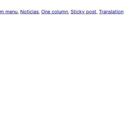
om menu
, 
Noticias
, 
One column
, 
Sticky post
, 
Translation