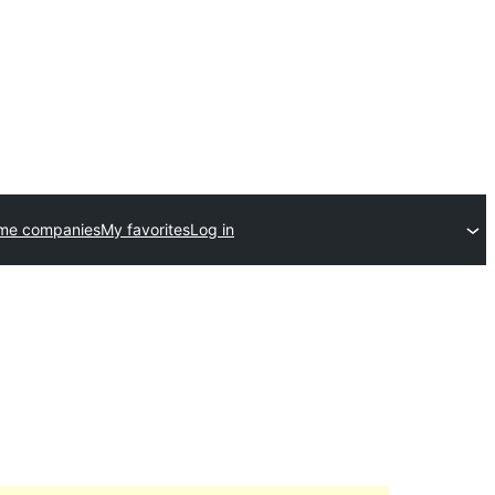
eme companies
My favorites
Log in