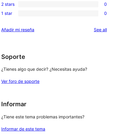
review
2 stars
0
star
3-
0
reviews
1 star
0
star
2-
0
reviews
star
1-
reviews
Añadir mi reseña
See all
reviews
star
reviews
Soporte
¿Tienes algo que decir? ¿Necesitas ayuda?
Ver foro de soporte
Informar
¿Tiene este tema problemas importantes?
Informar de este tema