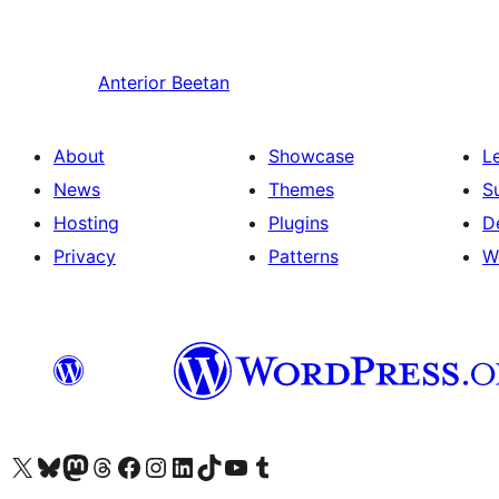
Anterior
Beetan
About
Showcase
L
News
Themes
S
Hosting
Plugins
D
Privacy
Patterns
W
Visit our X (formerly Twitter) account
Visit our Bluesky account
Visit our Mastodon account
Visit our Threads account
Visit our Facebook page
Visit our Instagram account
Visit our LinkedIn account
Visit our TikTok account
Visit our YouTube channel
Visit our Tumblr account