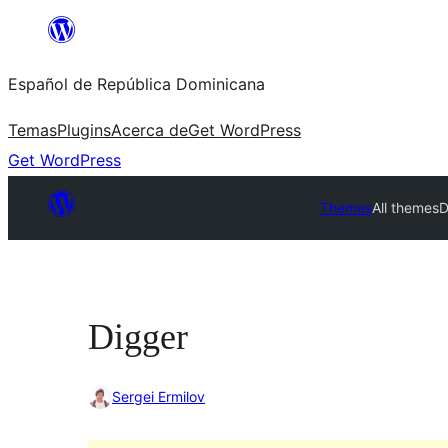
Saltar
al
Español de República Dominicana
contenido
Temas
Plugins
Acerca de
Get WordPress
Get WordPress
Themes
All themes
D
Digger
Sergei Ermilov