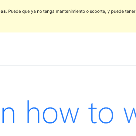
ños
. Puede que ya no tenga mantenimiento o soporte, y puede tener p