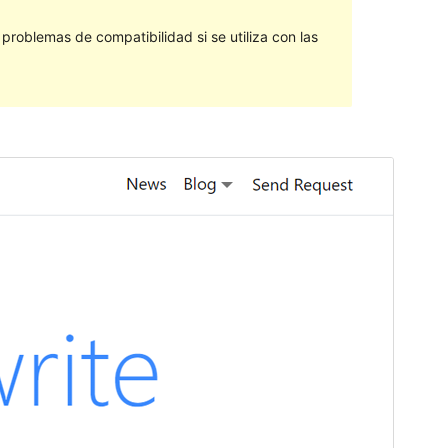
roblemas de compatibilidad si se utiliza con las
Vista previa
Descargar
Versión
1.0.3
Last updated
28 de julio de 2022
Active installations
90+
WordPress version
5.9
PHP version
7.0