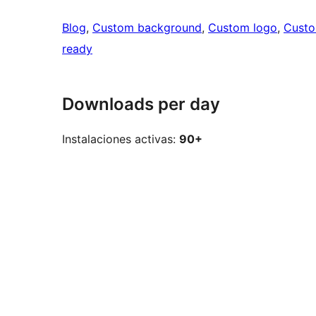
Blog
, 
Custom background
, 
Custom logo
, 
Cust
ready
Downloads per day
Instalaciones activas:
90+