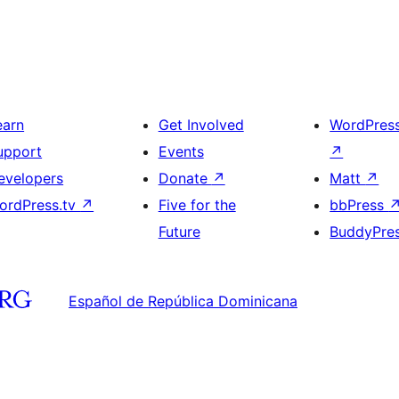
earn
Get Involved
WordPres
upport
Events
↗
evelopers
Donate
↗
Matt
↗
ordPress.tv
↗
Five for the
bbPress
Future
BuddyPre
Español de República Dominicana