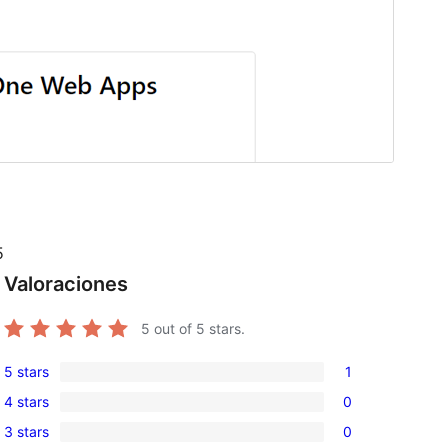
5
Valoraciones
5
out of 5 stars.
5 stars
1
1
4 stars
0
5-
0
3 stars
0
star
4-
0