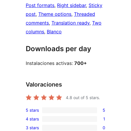
Post formats
, 
Right sidebar
, 
Sticky
post
, 
Theme options
, 
Threaded
comments
, 
Translation ready
, 
Two
columns
, 
Blanco
Downloads per day
Instalaciones activas:
700+
Valoraciones
4.8
out of 5 stars.
5 stars
5
5
4 stars
1
5-
1
3 stars
0
star
4-
0