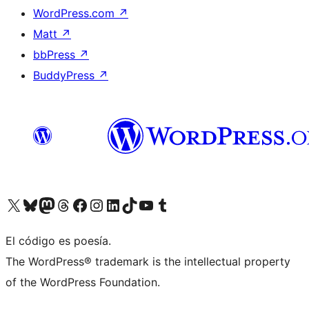
WordPress.com
↗
Matt
↗
bbPress
↗
BuddyPress
↗
Visit our X (formerly Twitter) account
Visit our Bluesky account
Visit our Mastodon account
Visit our Threads account
Visit our Facebook page
Visit our Instagram account
Visit our LinkedIn account
Visit our TikTok account
Visit our YouTube channel
Visit our Tumblr account
El código es poesía.
The WordPress® trademark is the intellectual property
of the WordPress Foundation.