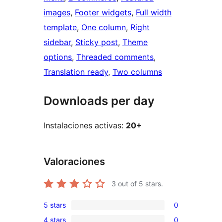
images
, 
Footer widgets
, 
Full width
template
, 
One column
, 
Right
sidebar
, 
Sticky post
, 
Theme
options
, 
Threaded comments
, 
Translation ready
, 
Two columns
Downloads per day
Instalaciones activas:
20+
Valoraciones
3
out of 5 stars.
5 stars
0
0
4 stars
0