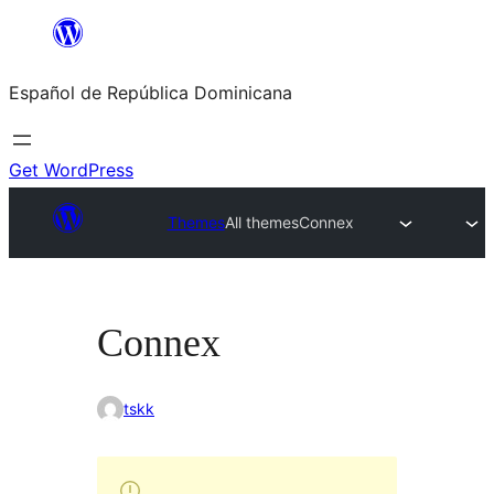
Saltar
al
Español de República Dominicana
contenido
Get WordPress
Themes
All themes
Connex
Connex
tskk