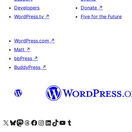
Developers
Donate
↗
WordPress.tv
↗
Five for the Future
WordPress.com
↗
Matt
↗
bbPress
↗
BuddyPress
↗
Visit our X (formerly Twitter) account
Visit our Bluesky account
Visit our Mastodon account
Visit our Threads account
Visit our Facebook page
Visit our Instagram account
Visit our LinkedIn account
Visit our TikTok account
Visit our YouTube channel
Visit our Tumblr account