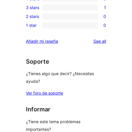
5-
0
3 stars
1
star
4-
1
reviews
2 stars
0
star
3-
0
reviews
1 star
0
star
2-
0
review
star
1-
reviews
Añadir mi reseña
See all
reviews
star
reviews
Soporte
¿Tienes algo que decir? ¿Necesitas
ayuda?
Ver foro de soporte
Informar
¿Tiene este tema problemas
importantes?