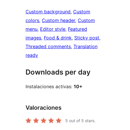
Custom background
, 
Custom
colors
, 
Custom header
, 
Custom
menu
, 
Editor style
, 
Featured
images
, 
Food & drink
, 
Sticky post
, 
Threaded comments
, 
Translation
ready
Downloads per day
Instalaciones activas:
10+
Valoraciones
5
out of 5 stars.