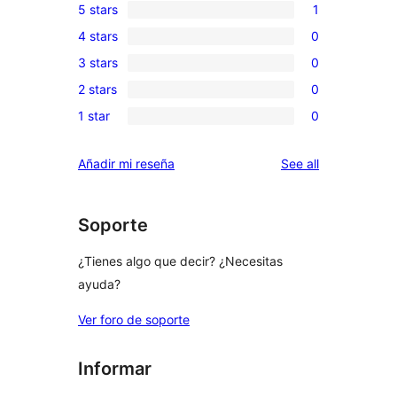
5 stars
1
1
4 stars
0
5-
0
3 stars
0
star
4-
0
review
2 stars
0
star
3-
0
reviews
1 star
0
star
2-
0
reviews
star
1-
reviews
Añadir mi reseña
See all
reviews
star
reviews
Soporte
¿Tienes algo que decir? ¿Necesitas
ayuda?
Ver foro de soporte
Informar