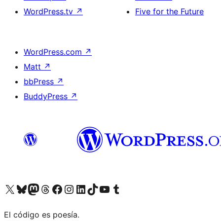
WordPress.tv
↗
Five for the Future
WordPress.com
↗
Matt
↗
bbPress
↗
BuddyPress
↗
Visit our X (formerly Twitter) account
Visit our Bluesky account
Visit our Mastodon account
Visit our Threads account
Visit our Facebook page
Visit our Instagram account
Visit our LinkedIn account
Visit our TikTok account
Visit our YouTube channel
Visit our Tumblr account
El código es poesía.