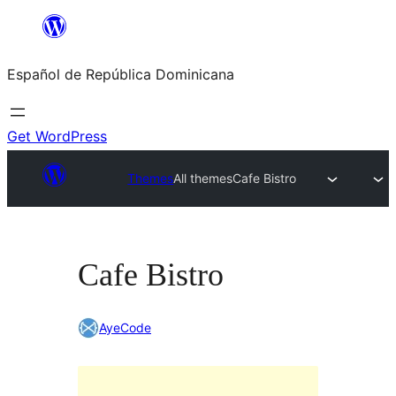
Saltar
al
Español de República Dominicana
contenido
Get WordPress
Themes
All themes
Cafe Bistro
Cafe Bistro
AyeCode