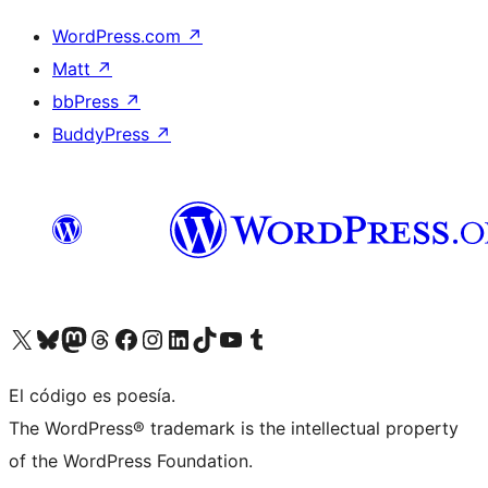
WordPress.com
↗
Matt
↗
bbPress
↗
BuddyPress
↗
Visit our X (formerly Twitter) account
Visit our Bluesky account
Visit our Mastodon account
Visit our Threads account
Visit our Facebook page
Visit our Instagram account
Visit our LinkedIn account
Visit our TikTok account
Visit our YouTube channel
Visit our Tumblr account
El código es poesía.
The WordPress® trademark is the intellectual property
of the WordPress Foundation.