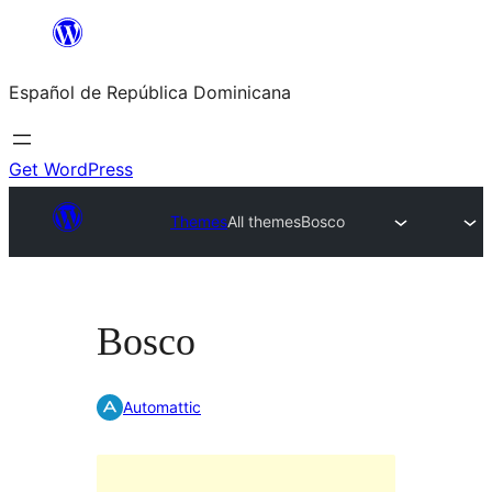
Saltar
al
Español de República Dominicana
contenido
Get WordPress
Themes
All themes
Bosco
Bosco
Automattic