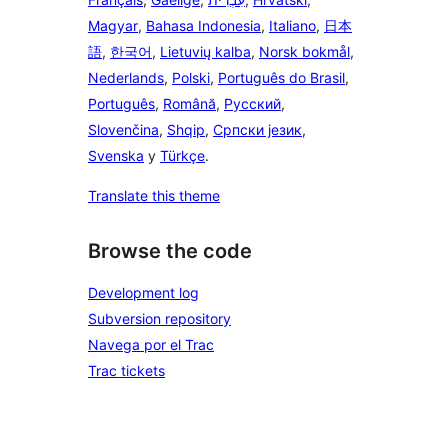
Magyar
,
Bahasa Indonesia
,
Italiano
,
日本
語
,
한국어
,
Lietuvių kalba
,
Norsk bokmål
,
Nederlands
,
Polski
,
Português do Brasil
,
Português
,
Română
,
Русский
,
Slovenčina
,
Shqip
,
Српски језик
,
Svenska
y
Türkçe
.
Translate this theme
Browse the code
Development log
Subversion repository
Navega por el Trac
Trac tickets