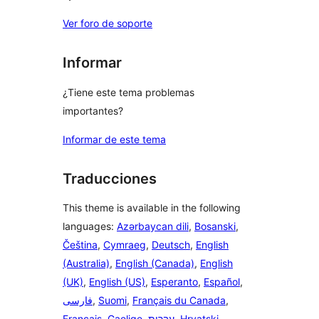
Ver foro de soporte
Informar
¿Tiene este tema problemas
importantes?
Informar de este tema
Traducciones
This theme is available in the following
languages:
Azərbaycan dili
,
Bosanski
,
Čeština
,
Cymraeg
,
Deutsch
,
English
(Australia)
,
English (Canada)
,
English
(UK)
,
English (US)
,
Esperanto
,
Español
,
فارسی
,
Suomi
,
Français du Canada
,
Français
,
Gaelige
,
עִבְרִית
,
Hrvatski
,