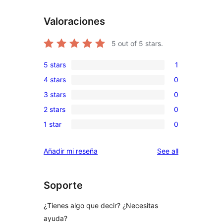
Valoraciones
5
out of 5 stars.
5 stars
1
1
4 stars
0
5-
0
3 stars
0
star
4-
0
review
2 stars
0
star
3-
0
reviews
1 star
0
star
2-
0
reviews
star
1-
reviews
Añadir mi reseña
See all
reviews
star
reviews
Soporte
¿Tienes algo que decir? ¿Necesitas
ayuda?