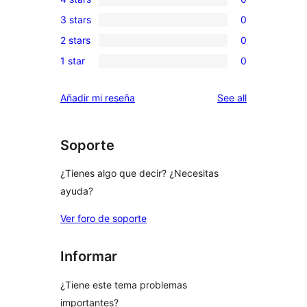
5-
0
3 stars
0
star
4-
0
reviews
2 stars
0
star
3-
0
reviews
1 star
0
star
2-
0
reviews
star
1-
reviews
Añadir mi reseña
See all
reviews
star
reviews
Soporte
¿Tienes algo que decir? ¿Necesitas
ayuda?
Ver foro de soporte
Informar
¿Tiene este tema problemas
importantes?