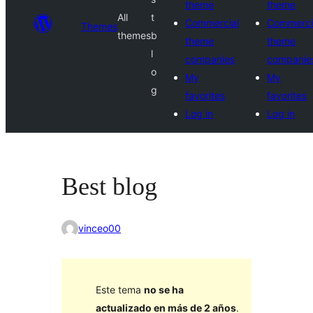
theme
theme
All
t
Commercial
Commerci
Themes
themes
b
theme
theme
l
companies
companie
o
My
My
g
favorites
favorites
Log in
Log in
Best blog
vinceo00
Este tema
no se ha
actualizado en más de 2 años
.