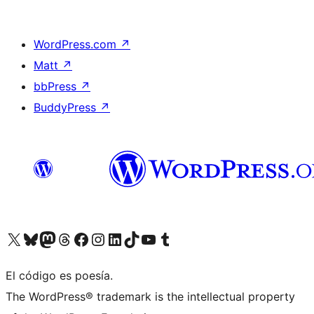
WordPress.com
↗
Matt
↗
bbPress
↗
BuddyPress
↗
Visit our X (formerly Twitter) account
Visit our Bluesky account
Visit our Mastodon account
Visit our Threads account
Visit our Facebook page
Visit our Instagram account
Visit our LinkedIn account
Visit our TikTok account
Visit our YouTube channel
Visit our Tumblr account
El código es poesía.
The WordPress® trademark is the intellectual property