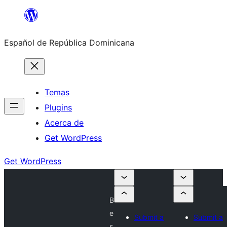
Saltar
al
Español de República Dominicana
contenido
Temas
Plugins
Acerca de
Get WordPress
Get WordPress
B
e
Submit a
Submit a
s