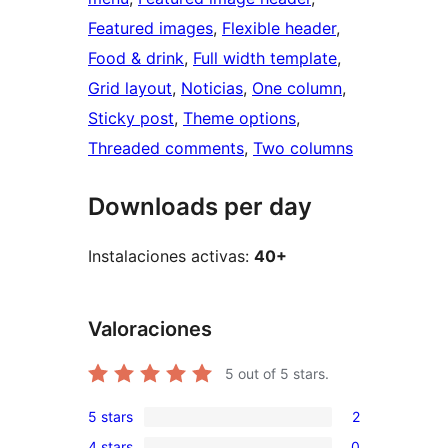
Featured images
, 
Flexible header
, 
Food & drink
, 
Full width template
, 
Grid layout
, 
Noticias
, 
One column
, 
Sticky post
, 
Theme options
, 
Threaded comments
, 
Two columns
Downloads per day
Instalaciones activas:
40+
Valoraciones
5
out of 5 stars.
5 stars
2
2
4 stars
0