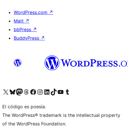
WordPress.com
↗
Matt
↗
bbPress
↗
BuddyPress
↗
Visit our X (formerly Twitter) account
Visit our Bluesky account
Visit our Mastodon account
Visit our Threads account
Visit our Facebook page
Visit our Instagram account
Visit our LinkedIn account
Visit our TikTok account
Visit our YouTube channel
Visit our Tumblr account
El código es poesía.
The WordPress® trademark is the intellectual property
of the WordPress Foundation.