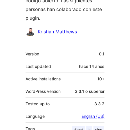
código abierto. Las siguientes
personas han colaborado con este
plugin.
Colaboradores
Kristian Matthews
Meta
Version
0.1
Last updated
hace
14 años
Active installations
10+
WordPress version
3.3.1 o superior
Tested up to
3.3.2
Language
English (US)
Tags
direct
in
plug