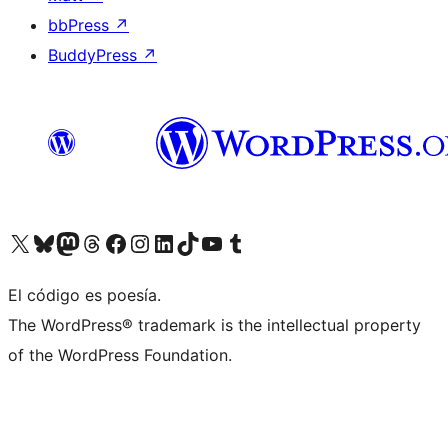
bbPress
↗
BuddyPress
↗
Visit our X (formerly Twitter) account
Visit our Bluesky account
Visit our Mastodon account
Visit our Threads account
Visit our Facebook page
Visit our Instagram account
Visit our LinkedIn account
Visit our TikTok account
Visit our YouTube channel
Visit our Tumblr account
El código es poesía.
The WordPress® trademark is the intellectual property
of the WordPress Foundation.