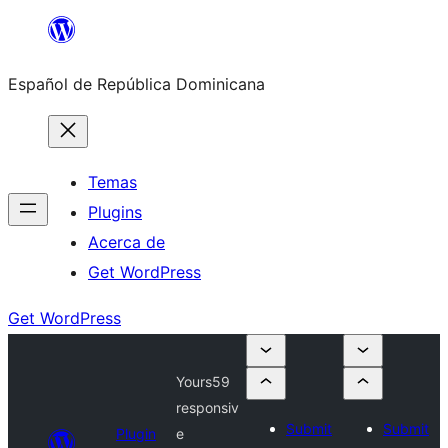
Saltar
al
Español de República Dominicana
contenido
Temas
Plugins
Acerca de
Get WordPress
Get WordPress
Yours59
responsiv
Submit
Submit
Plugin
e