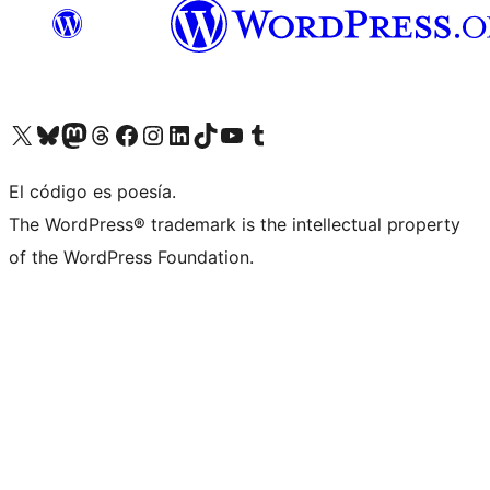
Visit our X (formerly Twitter) account
Visit our Bluesky account
Visit our Mastodon account
Visit our Threads account
Visit our Facebook page
Visit our Instagram account
Visit our LinkedIn account
Visit our TikTok account
Visit our YouTube channel
Visit our Tumblr account
El código es poesía.
The WordPress® trademark is the intellectual property
of the WordPress Foundation.