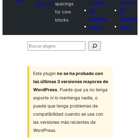
a plugin
a plugin
Directory
spacings
My
My
for core
favorites
favorites
blocks
Log in
Log in
Buscar
plugins
Este plugin
no se ha probado con
las últimas 3 versiones mayores de
WordPress
. Puede que ya no tenga
soporte ni lo mantenga nadie, o
puede que tenga problemas de
compatibilidad cuando se usa con
las versiones más recientes de
WordPress.