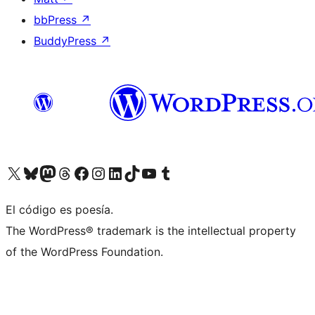
bbPress
↗
BuddyPress
↗
Visit our X (formerly Twitter) account
Visit our Bluesky account
Visit our Mastodon account
Visit our Threads account
Visit our Facebook page
Visit our Instagram account
Visit our LinkedIn account
Visit our TikTok account
Visit our YouTube channel
Visit our Tumblr account
El código es poesía.
The WordPress® trademark is the intellectual property
of the WordPress Foundation.