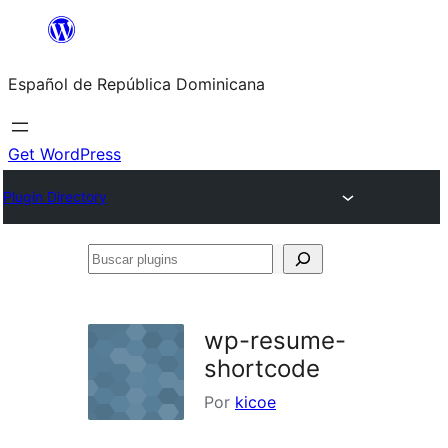
Saltar
al
Español de República Dominicana
contenido
Get WordPress
Plugin Directory
Buscar
plugins
wp-resume-
shortcode
Por
kicoe