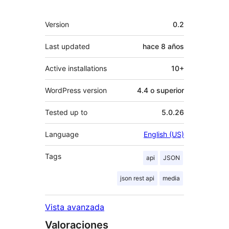
Meta
Version
0.2
Last updated
hace
8 años
Active installations
10+
WordPress version
4.4 o superior
Tested up to
5.0.26
Language
English (US)
Tags
api
JSON
json rest api
media
Vista avanzada
Valoraciones