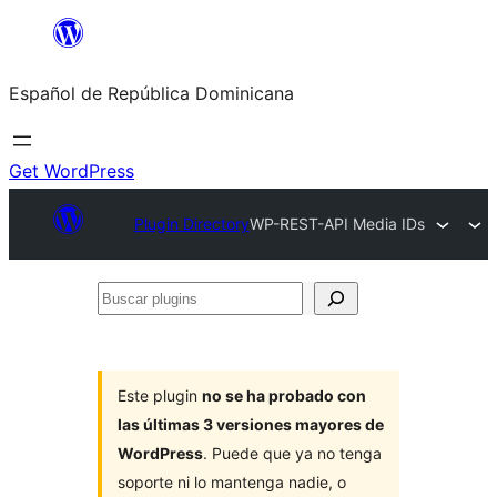
Saltar
al
Español de República Dominicana
contenido
Get WordPress
Plugin Directory
WP-REST-API Media IDs
Buscar
plugins
Este plugin
no se ha probado con
las últimas 3 versiones mayores de
WordPress
. Puede que ya no tenga
soporte ni lo mantenga nadie, o