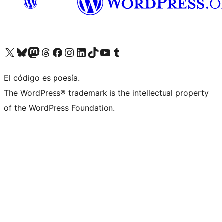
Visit our X (formerly Twitter) account
Visit our Bluesky account
Visit our Mastodon account
Visit our Threads account
Visit our Facebook page
Visit our Instagram account
Visit our LinkedIn account
Visit our TikTok account
Visit our YouTube channel
Visit our Tumblr account
El código es poesía.
The WordPress® trademark is the intellectual property
of the WordPress Foundation.