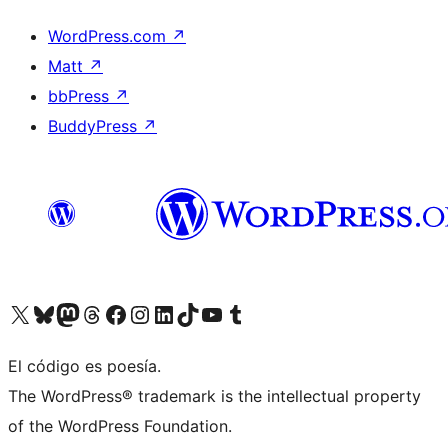
WordPress.com
↗
Matt
↗
bbPress
↗
BuddyPress
↗
Visit our X (formerly Twitter) account
Visit our Bluesky account
Visit our Mastodon account
Visit our Threads account
Visit our Facebook page
Visit our Instagram account
Visit our LinkedIn account
Visit our TikTok account
Visit our YouTube channel
Visit our Tumblr account
El código es poesía.
The WordPress® trademark is the intellectual property
of the WordPress Foundation.