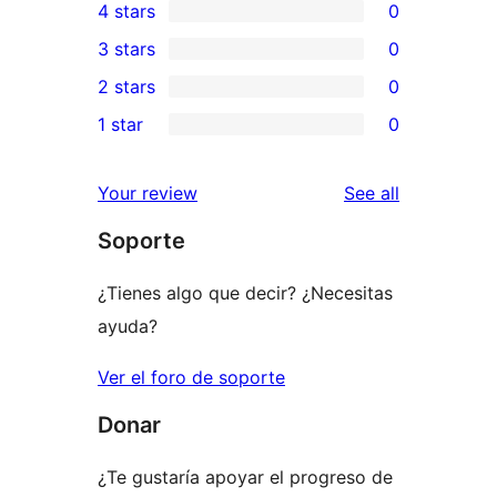
4 stars
0
5-
0
3 stars
0
star
4-
0
2 stars
0
review
star
3-
0
1 star
0
reviews
star
2-
0
reviews
star
1-
reviews
Your review
See all
reviews
star
Soporte
reviews
¿Tienes algo que decir? ¿Necesitas
ayuda?
Ver el foro de soporte
Donar
¿Te gustaría apoyar el progreso de