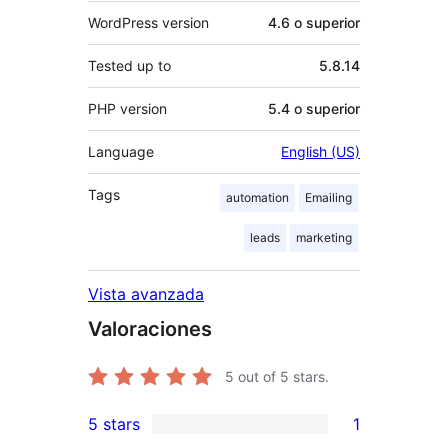
WordPress version
4.6 o superior
Tested up to
5.8.14
PHP version
5.4 o superior
Language
English (US)
Tags
automation
Emailing
leads
marketing
Vista avanzada
Valoraciones
5
out of 5 stars.
5 stars
1
1