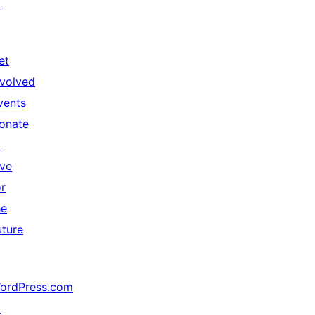
↗
et
nvolved
vents
onate
↗
ive
or
he
uture
ordPress.com
↗