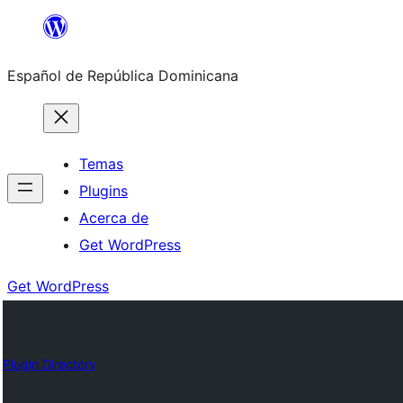
Saltar
al
Español de República Dominicana
contenido
Temas
Plugins
Acerca de
Get WordPress
Get WordPress
Plugin Directory