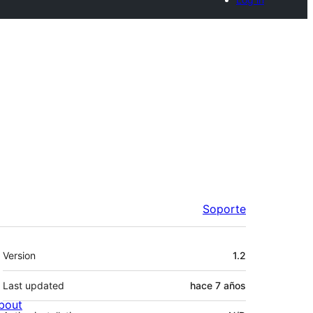
Soporte
Meta
Version
1.2
Last updated
hace
7 años
bout