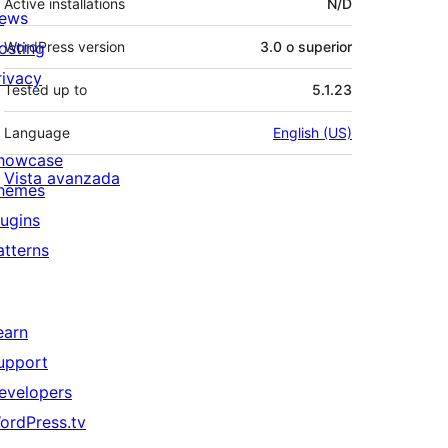
Active installations
N/D
ews
osting
WordPress version
3.0 o superior
rivacy
Tested up to
5.1.23
Language
English (US)
howcase
Vista avanzada
hemes
lugins
atterns
earn
upport
evelopers
ordPress.tv