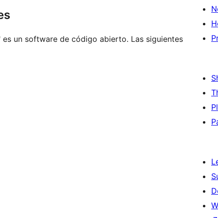
N
es
H
P
 es un software de código abierto. Las siguientes
S
T
P
P
L
S
D
W