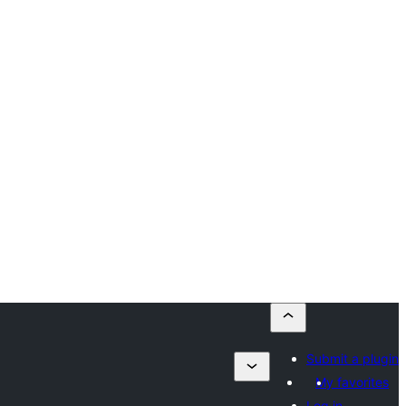
Submit a plugin
My favorites
Log in