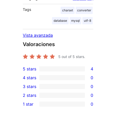
Tags
charset
converter
database
mysql
utf-8
Vista avanzada
Valoraciones
5
out of 5 stars.
5 stars
4
4
4 stars
0
5-
0
3 stars
0
star
4-
0
2 stars
0
reviews
star
3-
0
1 star
0
reviews
star
2-
0
reviews
star
1-