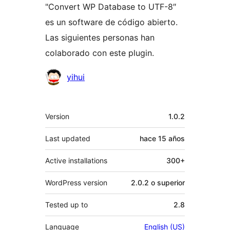
"Convert WP Database to UTF-8″
es un software de código abierto.
Las siguientes personas han
colaborado con este plugin.
Colaboradores
yihui
Meta
Version
1.0.2
Last updated
hace
15 años
Active installations
300+
WordPress version
2.0.2 o superior
Tested up to
2.8
Language
English (US)