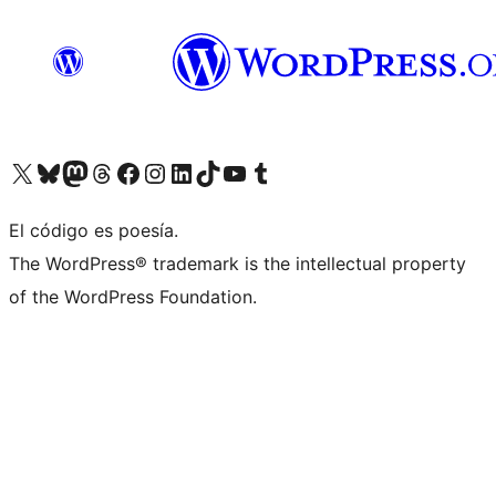
Visit our X (formerly Twitter) account
Visit our Bluesky account
Visit our Mastodon account
Visit our Threads account
Visit our Facebook page
Visit our Instagram account
Visit our LinkedIn account
Visit our TikTok account
Visit our YouTube channel
Visit our Tumblr account
El código es poesía.
The WordPress® trademark is the intellectual property
of the WordPress Foundation.