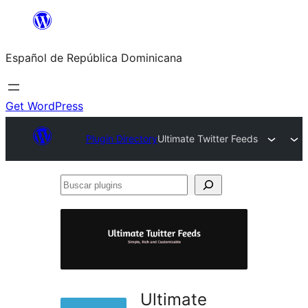
Saltar
al
Español de República Dominicana
contenido
Get WordPress
Plugin Directory
Ultimate Twitter Feeds
Buscar
plugins
Ultimate