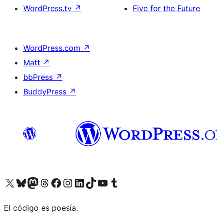
WordPress.tv
↗
Five for the Future
WordPress.com
↗
Matt
↗
bbPress
↗
BuddyPress
↗
Visit our X (formerly Twitter) account
Visit our Bluesky account
Visit our Mastodon account
Visit our Threads account
Visit our Facebook page
Visit our Instagram account
Visit our LinkedIn account
Visit our TikTok account
Visit our YouTube channel
Visit our Tumblr account
El código es poesía.