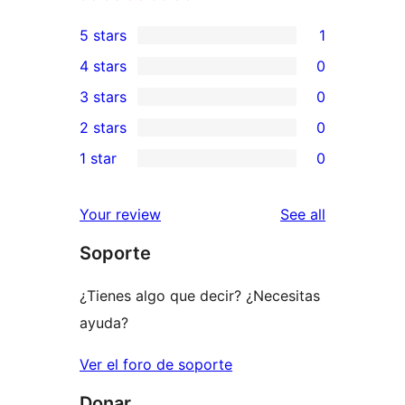
5 stars
1
1
4 stars
0
5-
0
3 stars
0
star
4-
0
2 stars
0
review
star
3-
0
1 star
0
reviews
star
2-
0
reviews
star
1-
reviews
Your review
See all
reviews
star
Soporte
reviews
¿Tienes algo que decir? ¿Necesitas
ayuda?
Ver el foro de soporte
Donar