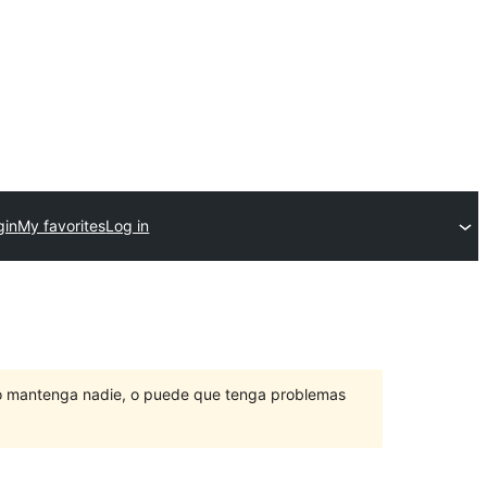
gin
My favorites
Log in
lo mantenga nadie, o puede que tenga problemas