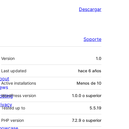
Descargar
Soporte
Meta
Version
1.0
Last updated
hace
6 años
bout
Active installations
Menos de 10
ews
osting
WordPress version
1.0.0 o superior
rivacy
Tested up to
5.5.19
PHP version
7.2.9 o superior
howcase