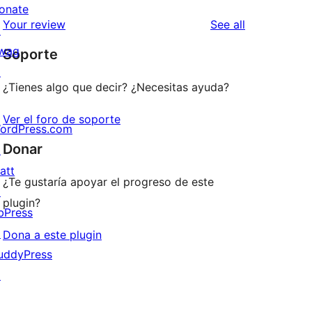
review
star
onate
1-
reviews
Your review
See all
reviews
↗
star
wag
Soporte
reviews
↗
¿Tienes algo que decir? ¿Necesitas ayuda?
Ver el foro de soporte
ordPress.com
Donar
↗
att
¿Te gustaría apoyar el progreso de este
↗
plugin?
bPress
↗
Dona a este plugin
uddyPress
↗