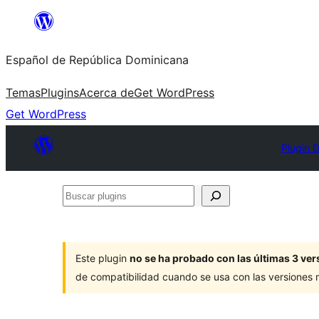
Saltar
al
Español de República Dominicana
contenido
Temas
Plugins
Acerca de
Get WordPress
Get WordPress
Plugin D
Buscar
plugins
Este plugin
no se ha probado con las últimas 3 v
de compatibilidad cuando se usa con las versiones