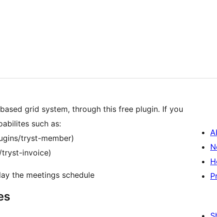
ased grid system, through this free plugin. If you
abilites such as:
A
lugins/tryst-member)
N
/tryst-invoice)
H
play the meetings schedule
P
es
S