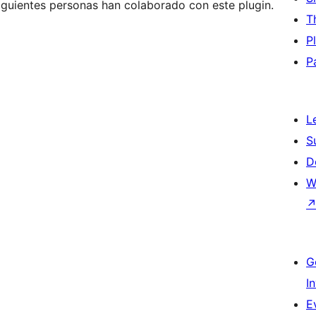
siguientes personas han colaborado con este plugin.
T
P
P
L
S
D
W
G
I
E