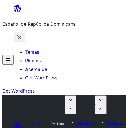
Saltar
al
Español de República Dominicana
contenido
Temas
Plugins
Acerca de
Get WordPress
Get WordPress
Submit a
Submit a
Plugin
To Title