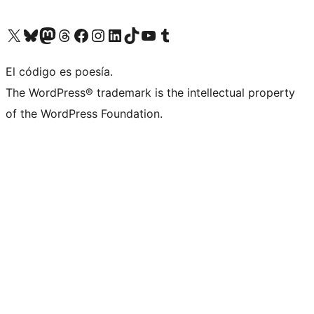
Visit our X (formerly Twitter) account
Visit our Bluesky account
Visit our Mastodon account
Visit our Threads account
Visit our Facebook page
Visit our Instagram account
Visit our LinkedIn account
Visit our TikTok account
Visit our YouTube channel
Visit our Tumblr account
El código es poesía.
The WordPress® trademark is the intellectual property
of the WordPress Foundation.