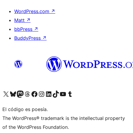
WordPress.com
↗
Matt
↗
bbPress
↗
BuddyPress
↗
Visit our X (formerly Twitter) account
Visit our Bluesky account
Visit our Mastodon account
Visit our Threads account
Visit our Facebook page
Visit our Instagram account
Visit our LinkedIn account
Visit our TikTok account
Visit our YouTube channel
Visit our Tumblr account
El código es poesía.
The WordPress® trademark is the intellectual property
of the WordPress Foundation.