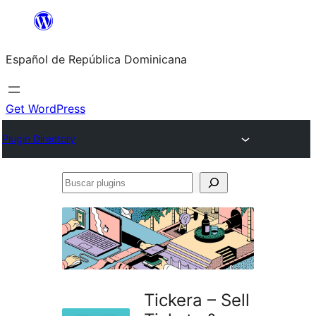
Saltar
al
Español de República Dominicana
contenido
Get WordPress
Plugin Directory
Buscar
plugins
Tickera – Sell