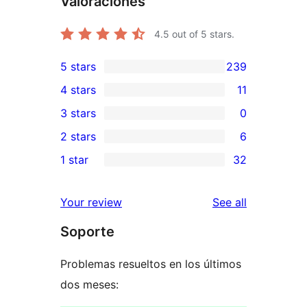
Valoraciones
4.5
out of 5 stars.
5 stars
239
239
4 stars
11
5-
11
3 stars
0
star
4-
0
2 stars
6
reviews
star
3-
6
1 star
32
reviews
star
2-
32
reviews
star
1-
reviews
Your review
See all
reviews
star
Soporte
reviews
Problemas resueltos en los últimos
dos meses: