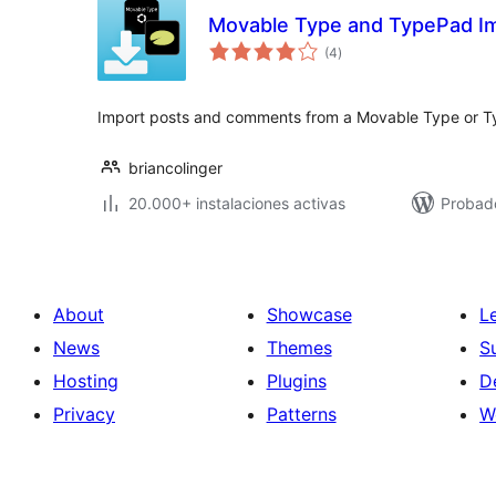
Movable Type and TypePad I
total
(4
)
de
valoraciones
Import posts and comments from a Movable Type or T
briancolinger
20.000+ instalaciones activas
Probad
About
Showcase
L
News
Themes
S
Hosting
Plugins
D
Privacy
Patterns
W