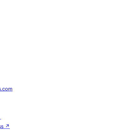
s.com
↗
ss
↗