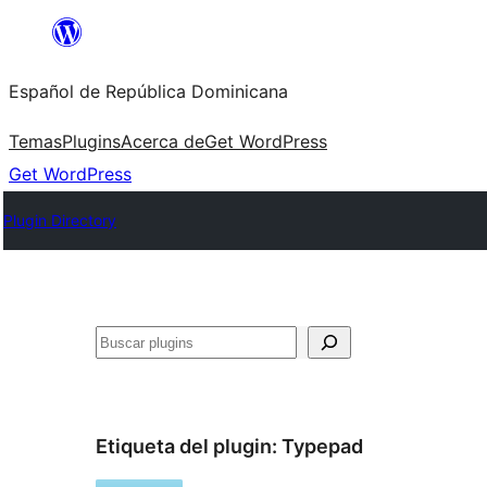
Saltar
al
Español de República Dominicana
contenido
Temas
Plugins
Acerca de
Get WordPress
Get WordPress
Plugin Directory
Buscar
Etiqueta del plugin:
Typepad