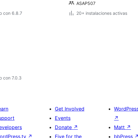
ASAP507
o con 6.8.7
20+ instalaciones activas
 con 7.0.3
earn
Get Involved
WordPres
upport
Events
↗
evelopers
Donate
↗
Matt
↗
ordPress.tv
↗
Five for the
bbPress