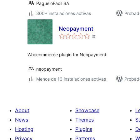
PagueloFacil SA
300+ instalaciones activas
Probad
Neopayment
total
(0
)
de
valoraciones
Woocommerce plugin for Neopayment
neopayment
Menos de 10 instalaciones activas
Probado
About
Showcase
L
News
Themes
S
Hosting
Plugins
D
Privacy
Patterns
W