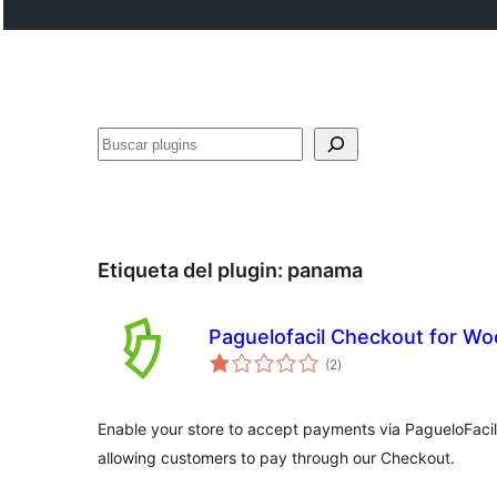
Buscar
Etiqueta del plugin:
panama
Paguelofacil Checkout for 
total
(2
)
de
valoraciones
Enable your store to accept payments via PagueloFaci
allowing customers to pay through our Checkout.