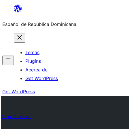
Saltar
al
Español de República Dominicana
contenido
Temas
Plugins
Acerca de
Get WordPress
Get WordPress
Plugin Directory