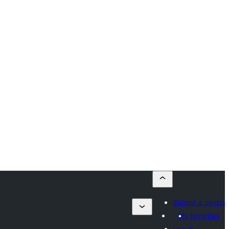
Submit a plugin
My favorites
Log in