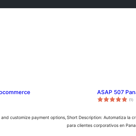
Woocommerce
ASAP 507 Pan
to
(1
)
de
va
l and customize payment options,
Short Description: Automatiza la 
para clientes corporativos en Pan