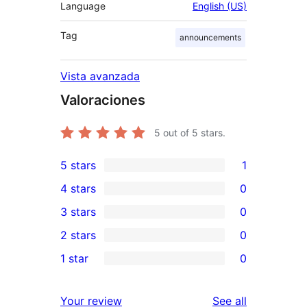
Language
English (US)
Tag
announcements
Vista avanzada
Valoraciones
5
out of 5 stars.
5 stars
1
1
4 stars
0
5-
0
3 stars
0
star
4-
0
2 stars
0
review
star
3-
0
1 star
0
reviews
star
2-
0
reviews
star
1-
reviews
Your review
See all
reviews