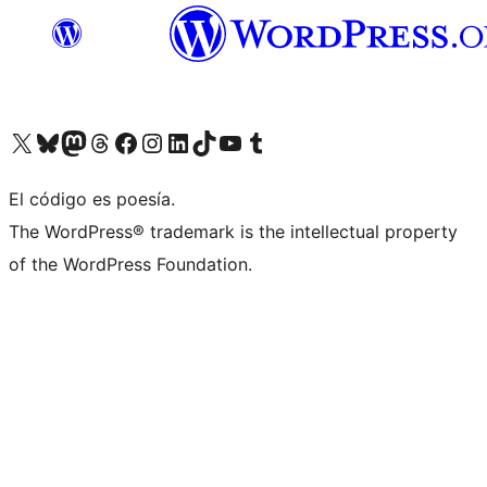
Visit our X (formerly Twitter) account
Visit our Bluesky account
Visit our Mastodon account
Visit our Threads account
Visit our Facebook page
Visit our Instagram account
Visit our LinkedIn account
Visit our TikTok account
Visit our YouTube channel
Visit our Tumblr account
El código es poesía.
The WordPress® trademark is the intellectual property
of the WordPress Foundation.