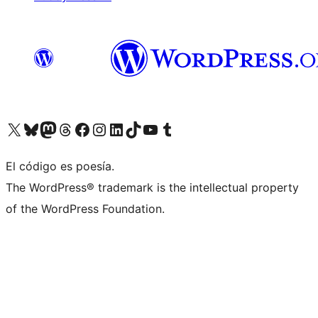
Visit our X (formerly Twitter) account
Visit our Bluesky account
Visit our Mastodon account
Visit our Threads account
Visit our Facebook page
Visit our Instagram account
Visit our LinkedIn account
Visit our TikTok account
Visit our YouTube channel
Visit our Tumblr account
El código es poesía.
The WordPress® trademark is the intellectual property
of the WordPress Foundation.