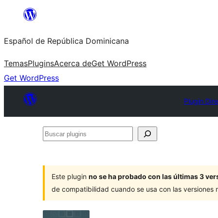
Saltar
al
Español de República Dominicana
contenido
Temas
Plugins
Acerca de
Get WordPress
Get WordPress
Plugin Dir
Buscar
plugins
Este plugin
no se ha probado con las últimas 3 v
de compatibilidad cuando se usa con las versiones