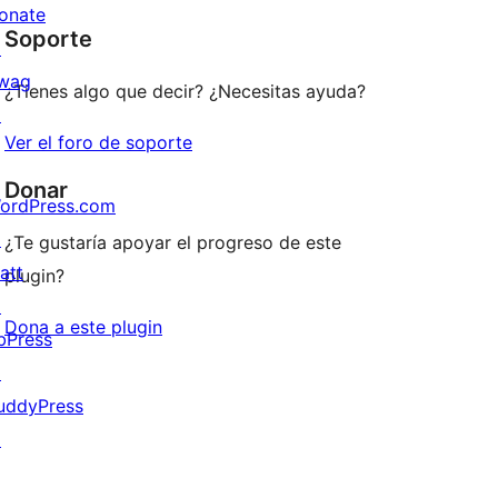
star
onate
Soporte
reviews
↗
wag
¿Tienes algo que decir? ¿Necesitas ayuda?
↗
Ver el foro de soporte
Donar
ordPress.com
↗
¿Te gustaría apoyar el progreso de este
att
plugin?
↗
Dona a este plugin
bPress
↗
uddyPress
↗