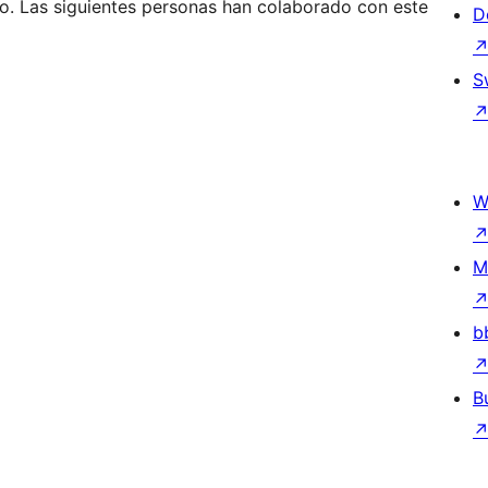
o. Las siguientes personas han colaborado con este
D
S
W
M
b
B