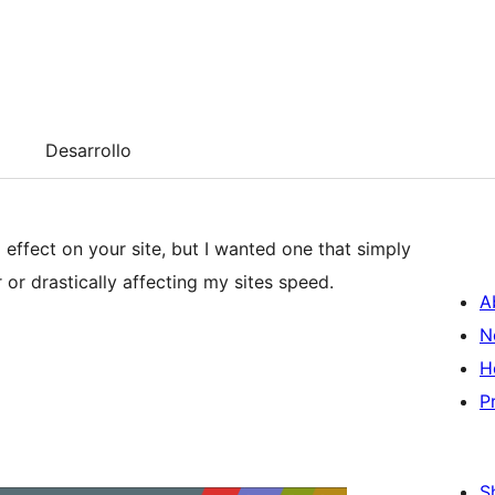
Desarrollo
 effect on your site, but I wanted one that simply
 or drastically affecting my sites speed.
A
N
H
P
S