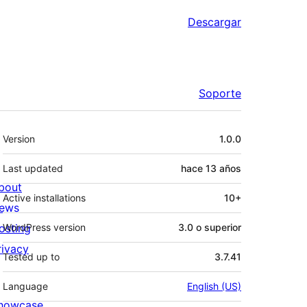
Descargar
Soporte
Meta
Version
1.0.0
Last updated
hace
13 años
bout
Active installations
10+
ews
osting
WordPress version
3.0 o superior
rivacy
Tested up to
3.7.41
Language
English (US)
howcase