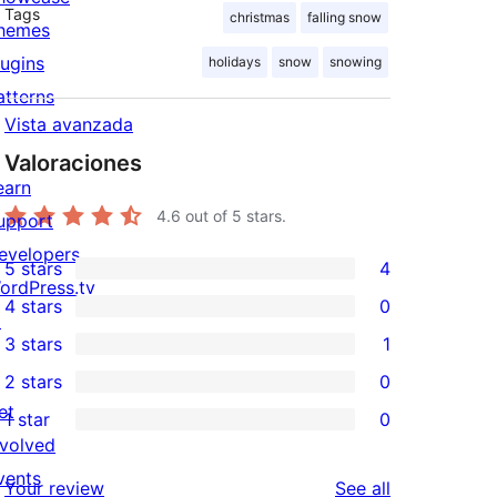
Tags
christmas
falling snow
hemes
lugins
holidays
snow
snowing
atterns
Vista avanzada
Valoraciones
earn
4.6
out of 5 stars.
upport
evelopers
5 stars
4
4
ordPress.tv
4 stars
0
5-
↗
0
3 stars
1
star
4-
1
2 stars
0
reviews
star
3-
0
et
1 star
0
reviews
star
2-
0
nvolved
review
star
1-
vents
reviews
Your review
See all
reviews