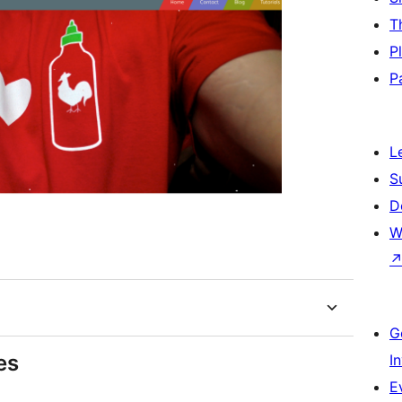
T
P
P
L
S
D
W
G
es
I
E