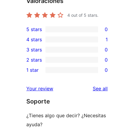
Valoraciones
4
out of 5 stars.
5 stars
0
0
4 stars
1
5-
1
3 stars
0
star
4-
0
2 stars
0
reviews
star
3-
0
1 star
0
review
star
2-
0
reviews
star
1-
reviews
Your review
See all
reviews
star
Soporte
reviews
¿Tienes algo que decir? ¿Necesitas
ayuda?