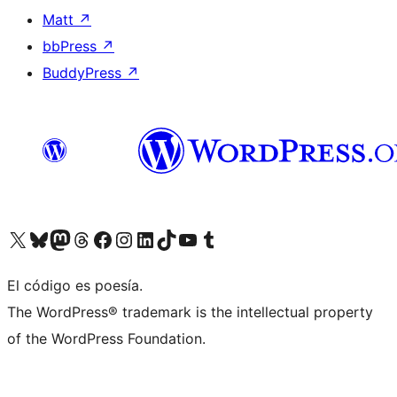
Matt
↗
bbPress
↗
BuddyPress
↗
Visit our X (formerly Twitter) account
Visit our Bluesky account
Visit our Mastodon account
Visit our Threads account
Visit our Facebook page
Visit our Instagram account
Visit our LinkedIn account
Visit our TikTok account
Visit our YouTube channel
Visit our Tumblr account
El código es poesía.
The WordPress® trademark is the intellectual property
of the WordPress Foundation.