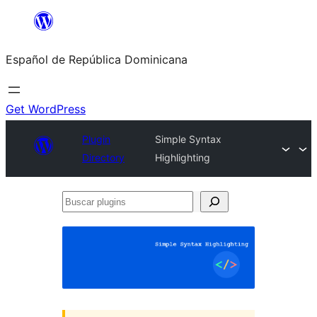
Saltar
al
Español de República Dominicana
contenido
Get WordPress
Plugin
Simple Syntax
Directory
Highlighting
Buscar
plugins