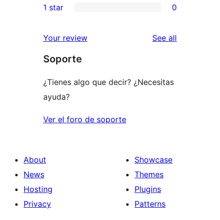
1 star
0
reviews
star
2-
0
review
star
1-
reviews
Your review
See all
reviews
star
Soporte
reviews
¿Tienes algo que decir? ¿Necesitas
ayuda?
Ver el foro de soporte
About
Showcase
News
Themes
Hosting
Plugins
Privacy
Patterns