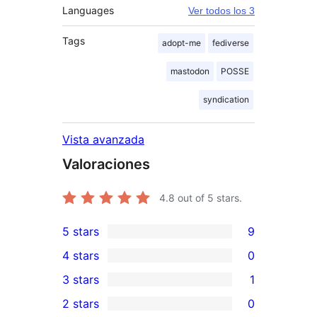
Languages
Ver todos los 3
Tags
adopt-me
fediverse
mastodon
POSSE
syndication
Vista avanzada
Valoraciones
4.8
out of 5 stars.
5 stars
9
9
4 stars
0
5-
0
3 stars
1
star
4-
1
2 stars
0
reviews
star
3-
0