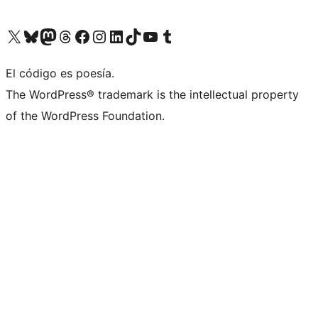
Visit our X (formerly Twitter) account
Visit our Bluesky account
Visit our Mastodon account
Visit our Threads account
Visit our Facebook page
Visit our Instagram account
Visit our LinkedIn account
Visit our TikTok account
Visit our YouTube channel
Visit our Tumblr account
El código es poesía.
The WordPress® trademark is the intellectual property
of the WordPress Foundation.