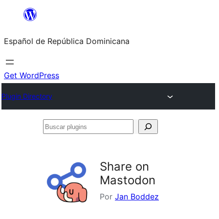
Saltar
al
Español de República Dominicana
contenido
Get WordPress
Plugin Directory
Buscar
plugins
Share on
Mastodon
Por
Jan Boddez