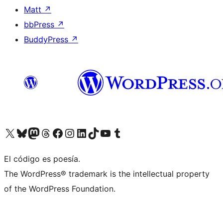
Matt
↗
bbPress
↗
BuddyPress
↗
Visit our X (formerly Twitter) account
Visit our Bluesky account
Visit our Mastodon account
Visit our Threads account
Visit our Facebook page
Visit our Instagram account
Visit our LinkedIn account
Visit our TikTok account
Visit our YouTube channel
Visit our Tumblr account
El código es poesía.
The WordPress® trademark is the intellectual property
of the WordPress Foundation.