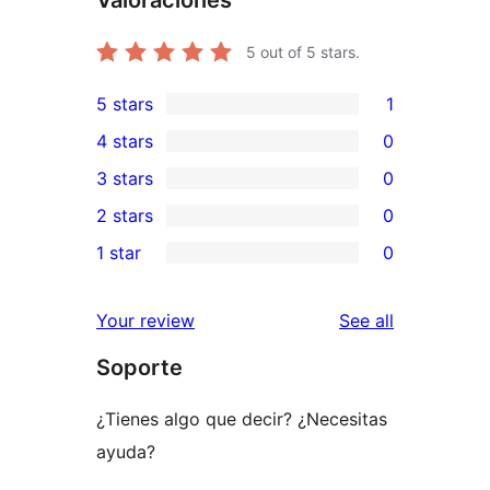
5
out of 5 stars.
5 stars
1
1
4 stars
0
5-
0
3 stars
0
star
4-
0
2 stars
0
review
star
3-
0
1 star
0
reviews
star
2-
0
reviews
star
1-
reviews
Your review
See all
reviews
star
Soporte
reviews
¿Tienes algo que decir? ¿Necesitas
ayuda?