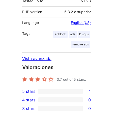
Tested up to
5.1.23
PHP version
5.3.2 o superior
Language
English (US)
Tags
adblock
ads
Disqus
remove ads
Vista avanzada
Valoraciones
3.7
out of 5 stars.
5 stars
4
4
4 stars
0
5-
0
3 stars
0
star
4-
0