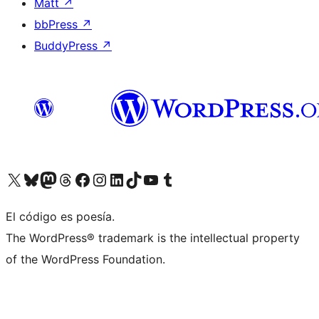
Matt
↗
bbPress
↗
BuddyPress
↗
Visit our X (formerly Twitter) account
Visit our Bluesky account
Visit our Mastodon account
Visit our Threads account
Visit our Facebook page
Visit our Instagram account
Visit our LinkedIn account
Visit our TikTok account
Visit our YouTube channel
Visit our Tumblr account
El código es poesía.
The WordPress® trademark is the intellectual property
of the WordPress Foundation.