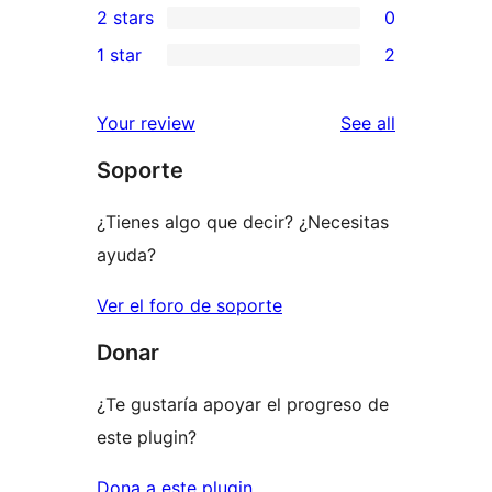
2 stars
0
reviews
star
3-
0
1 star
2
reviews
star
2-
2
reviews
star
1-
reviews
Your review
See all
reviews
star
Soporte
reviews
¿Tienes algo que decir? ¿Necesitas
ayuda?
Ver el foro de soporte
Donar
¿Te gustaría apoyar el progreso de
este plugin?
Dona a este plugin