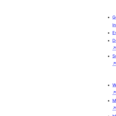
G
I
E
D
S
W
M