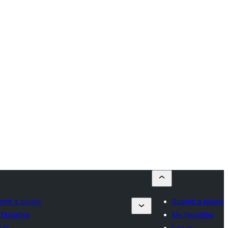
mit a plugin
Submit a plugin
favorites
My favorites
 in
Log in