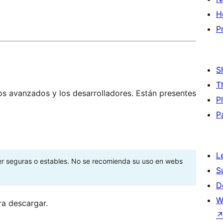
H
P
S
T
os avanzados y los desarrolladores. Están presentes
P
P
L
ser seguras o estables. No se recomienda su uso en webs
S
D
W
ra descargar.