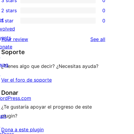
3 stars
0
star
4-
0
2 stars
0
reviews
star
3-
0
et
1 star
0
reviews
star
2-
0
nvolved
reviews
star
1-
vents
reviews
Your review
See all
reviews
star
onate
Soporte
reviews
↗
wag
¿Tienes algo que decir? ¿Necesitas ayuda?
↗
Ver el foro de soporte
Donar
ordPress.com
¿Te gustaría apoyar el progreso de este
↗
plugin?
att
↗
Dona a este plugin