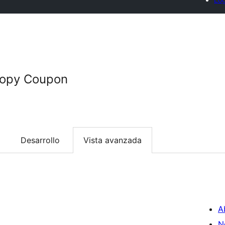
opy Coupon
Desarrollo
Vista avanzada
A
N