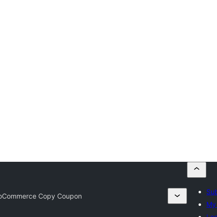
Sub
oCommerce Copy Coupon
My 
Log