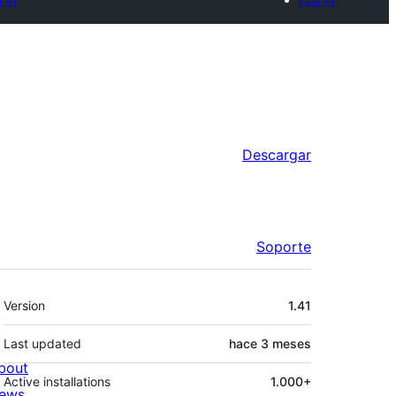
Descargar
Soporte
Meta
Version
1.41
Last updated
hace
3 meses
bout
Active installations
1.000+
ews