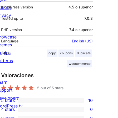
osting
WordPress version
4.5 o superior
rivacy
Tested up to
7.0.3
PHP version
7.4 o superior
howcase
Language
English (US)
hemes
lugins
Tags
copy
coupons
duplicate
atterns
woocommerce
Valoraciones
earn
5
out of 5 stars.
upport
evelopers
5 stars
10
10
ordPress.tv
4 stars
0
5-
0
↗