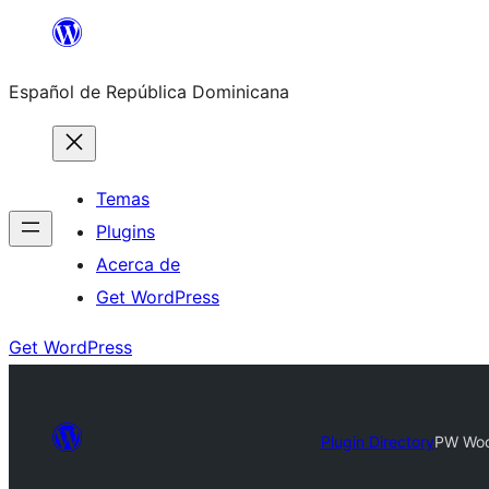
Saltar
al
Español de República Dominicana
contenido
Temas
Plugins
Acerca de
Get WordPress
Get WordPress
Plugin Directory
PW Wo