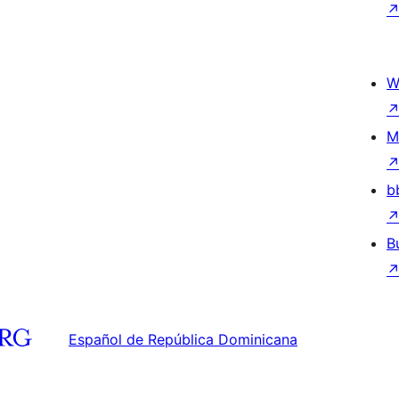
W
M
b
B
Español de República Dominicana