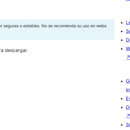
L
ser seguras o estables. No se recomienda su uso en webs
S
D
W
ra descargar.
G
I
E
D
S