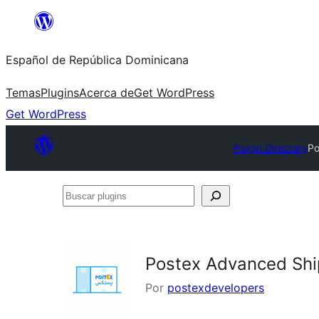
Saltar
al
Español de República Dominicana
contenido
Temas
Plugins
Acerca de
Get WordPress
Get WordPress
Plugin Directory
Po
Buscar
plugins
Postex Advanced Sh
Por
postexdevelopers