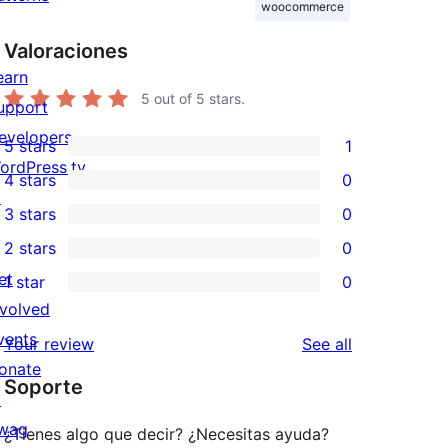
woocommerce
Valoraciones
earn
5
out of 5 stars.
upport
evelopers
5 stars
1
1
ordPress.tv
4 stars
0
5-
0
↗
3 stars
0
star
4-
0
2 stars
0
review
star
3-
0
et
1 star
0
reviews
star
2-
0
nvolved
reviews
star
1-
vents
reviews
Your review
See all
reviews
star
onate
Soporte
reviews
↗
wag
¿Tienes algo que decir? ¿Necesitas ayuda?