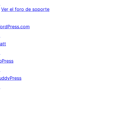
↗
Ver el foro de soporte
ordPress.com
↗
att
↗
bPress
↗
uddyPress
↗