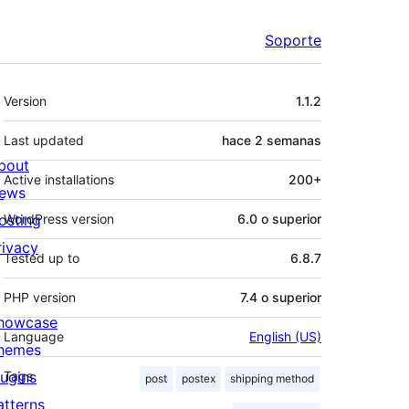
Soporte
Meta
Version
1.1.2
Last updated
hace
2 semanas
bout
Active installations
200+
ews
osting
WordPress version
6.0 o superior
rivacy
Tested up to
6.8.7
PHP version
7.4 o superior
howcase
Language
English (US)
hemes
lugins
Tags
post
postex
shipping method
atterns