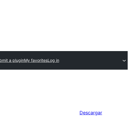
bmit a plugin
My favorites
Log in
Descargar