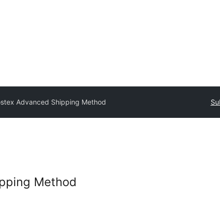
stex Advanced Shipping Method
Su
ipping Method