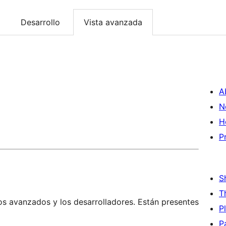
Desarrollo
Vista avanzada
A
N
H
P
S
T
os avanzados y los desarrolladores. Están presentes
P
P