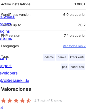
Active installations
1.000+
WordPress version
6.0 o superior
howcase
hemes
Tested up to
7.0.2
lugins
PHP version
7.4 o superior
atterns
Languages
Ver todos los 2
Tags
ödeme
banka
kredi kartı
earn
upport
pos
sanal pos
evelopers
ordPress.tv
Vista avanzada
↗
Valoraciones
4.7
out of 5 stars.
et