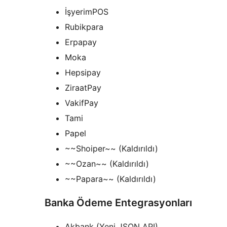
İşyerimPOS
Rubikpara
Erpapay
Moka
Hepsipay
ZiraatPay
VakifPay
Tami
Papel
~~Shoiper~~ (Kaldırıldı)
~~Ozan~~ (Kaldırıldı)
~~Papara~~ (Kaldırıldı)
Banka Ödeme Entegrasyonları
Akbank (Yeni JSON API)