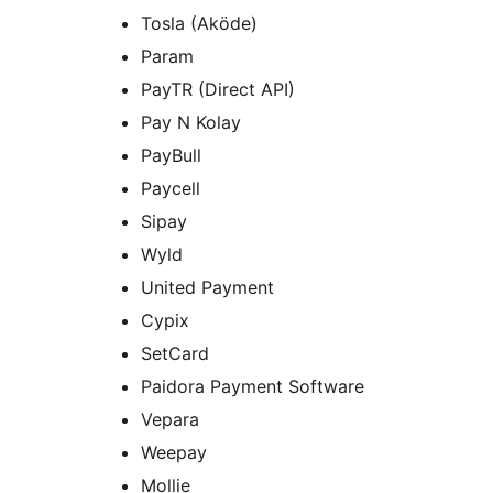
Tosla (Aköde)
Param
PayTR (Direct API)
Pay N Kolay
PayBull
Paycell
Sipay
Wyld
United Payment
Cypix
SetCard
Paidora Payment Software
Vepara
Weepay
Mollie