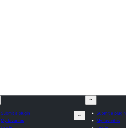
Submit a plugin
Submit a plugin
My favorites
My favorites
Log in
Log in