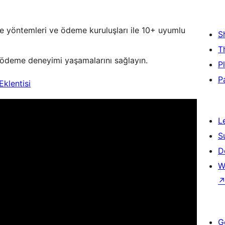
e yöntemleri ve ödeme kuruluşları ile 10+ uyumlu
S
T
suz ödeme deneyimi yaşamalarını sağlayın.
P
P
klentisi
L
S
D
W
G