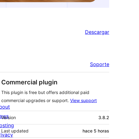
Descargar
Soporte
Commercial plugin
This plugin is free but offers additional paid
commercial upgrades or support.
View support
bout
Meta
ews
Version
3.8.2
osting
Last updated
hace
5 horas
rivacy