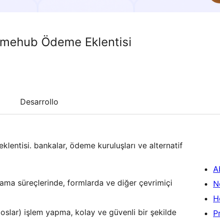
rmehub Ödeme Eklentisi
Desarrollo
klentisi. bankalar, ödeme kuruluşları ve alternatif
A
lama süreçlerinde, formlarda ve diğer çevrimiçi
N
H
poslar) işlem yapma, kolay ve güvenli bir şekilde
P