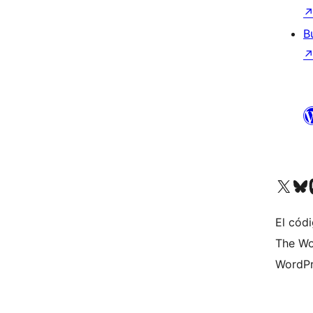
B
Visit our X (formerly 
Visit ou
Vi
El códi
The Wo
WordPr