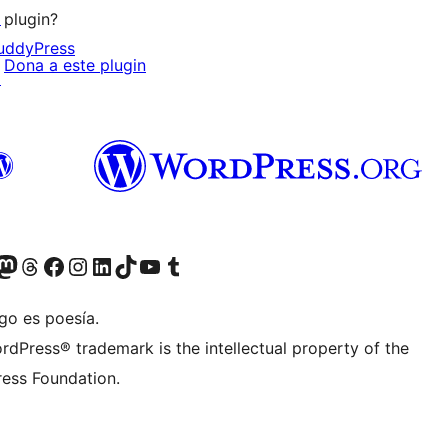
↗
plugin?
uddyPress
Dona a este plugin
↗
Twitter) account
r Bluesky account
sit our Mastodon account
Visit our Threads account
Visit our Facebook page
Visit our Instagram account
Visit our LinkedIn account
Visit our TikTok account
Visit our YouTube channel
Visit our Tumblr account
go es poesía.
rdPress® trademark is the intellectual property of the
ess Foundation.