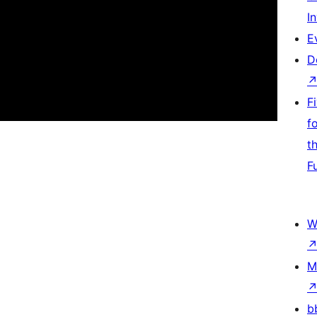
I
E
D
F
f
t
F
W
M
b